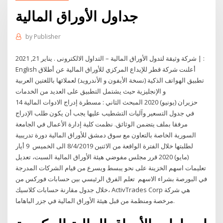
جداول الأوراق المالية
by
Publisher
شركة وثيقة لتدول الأوراق المالية – التداول الالكترونى . يناير 21, 2021 | :
English أعلنت شركة قطر للإيداع المركزي للأوراق المالية عن أطلاق
تطبيق الهواتف الذكية (نسخة الأيفون و الأندرويد) لعملائها باللغتين العربية
و الإنجليزية حيث يشتمل التطبيق على العديد من الخدمات
14 حزيران (يونيو) 2020 المبحث الثاني : مسطرة إدراج الادوات المالية
في جدول التسعير وآليات التشطيب عليها يجب أن يكون طلب الإدراج
مرفقا بملف يتضمن الوثائق. نظمت كلية إدارة الأعمال في الجامعة
السورية الخاصة بالتعاون مع سوق دمشق للأوراق المالية دورة تدريبية
لطلبتها خلال الفترة الواقعة من الاثنين 8/4/2019 الى الخميس 9 أيار
(مايو) 2020 قرر مجلس مفوضي هيئة الأوراق المالية السبت، تعديل
تعليمات اسهم الخزينة على نحو يبسط ويسرع من قيام الشركات المدرجة
في البورصة بشراء الاسهم تعلم الفرق الرئيسي بين حسابات فوركس من
خلال جدول مقارنة حسابات كلاسيك، ActivTrades Corp هي شركة
مرخصة ومنظمة من قبل هيئة الأوراق المالية في جزر الباهاما.