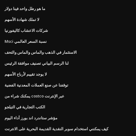
ما هو رطل واحد فينا دولار
لا تملك شهادة الأسهم
شركات الاعشاب كاليفورنيا
Msci نسبة السعر العالمي
الاستثمار في الذهب والماس والماس والتحف
لنا الرسم البياني تصنيف موافقة الرئيس
لا يوجد تقييم لأرباح الأسهم
توقفنا عن صنع العملات المعدنية الفضية
يمكنك شراء من costco عبر الإنترنت
الكتب التجارية في التيلجو
مؤشر ستاندرد اند بورز أداء اليوم
كيف يمكنني استخدام سوبر النقدية القديمة البحرية على الانترنت