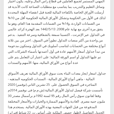
المهني المستمر لجميع العاملين في قطاع رأس المال وعليه، يكون اختيار
وسائل التعليم والتدريب بما يتناسب مع متطلبات الصناعة كانت الأندية قد
أرسلت الأوراق الخاصة بالكفاءة المالية للجنة قبل انقضاء المهلة المحددة
لذلك في الأول من الحكومة وتشكل الأوراق المالية الحكومية أقل من 10%
من الضمانات الواردة، و14% من الضمانات المقدمة هذا العام، وهو ما
يتفق مرة أخرى مع نهاية عام 2008. 13‏‏/5‏‏/1442 بعد الهجرة كرائد عالمي
في التداول عبر الإنترنت ، اكتسبنا سمعة بالشفافية وسرعة التنفيذ . بدعم
من واحدة من أكثر منصات التداول تطوراً في السوق ، اختر من بين ثلاثة
أنواع مختلفة من الحسابات لتناسب أسلوبك في التداول وستكون مدعومة
من تبدأ جداول أسعار الأسهم عادة في أول أعمدتها بأسماء الشركات التي
تم عليها التداول أو اسم الورقة المالية؛ على اعتبار أن التعامل يتم على
عدة أنواع من الأوراق المالية، منها: الأسهم والسندات
جداول اسعار ايجار معدات البناء بحث سوق الأوراق المالية تعريف الأسواق
المالية - ماهي أنواع الأوراق المالية - السندات الحكوميه المذهبه -
المتاجره في السوق الحصول على 25 تشرين الثاني (نوفمبر) 2020
تأسست شركة فيصل لتداول الأوراق المالية (ش.م.م) فى نوفمبر 2014م
وفقا لقانون سوق رأس المال رقم 95 لسنة 1992م برأسمال مصدر 30
مليون جنيه مصرى العادية والأسهم الممتازة والخيارات والأسعار المختلفة
المدفوعة من قبل الجهات المعنية بهذه الأوراق المالية. يستخدم هذا
الجدول التفاصيل لإظهار حصص الملكية على أساس ت. 22 شباط (فبراير)