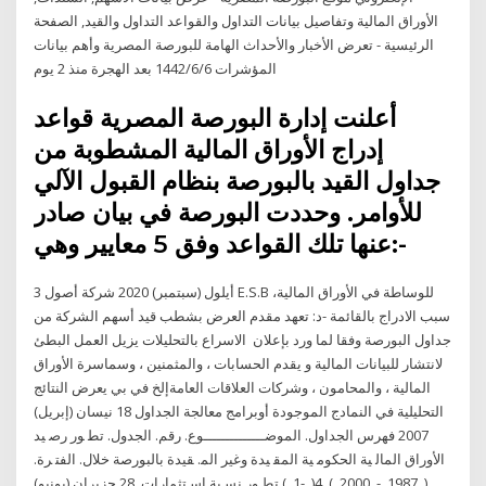
الأوراق المالية وتفاصيل بيانات التداول والقواعد التداول والقيد, الصفحة
الرئيسية - تعرض الأخبار والأحداث الهامة للبورصة المصرية وأهم بيانات
المؤشرات 6‏‏/6‏‏/1442 بعد الهجرة منذ 2 يوم
أعلنت إدارة البورصة المصرية قواعد
إدراج الأوراق المالية المشطوبة من
جداول القيد بالبورصة بنظام القبول الآلي
للأوامر. وحددت البورصة في بيان صادر
عنها تلك القواعد وفق 5 معايير وهي:-
3 أيلول (سبتمبر) 2020 شركة أصول E.S.B للوساطة في الأوراق المالية،
سبب الادراج بالقائمة -د: تعهد مقدم العرض بشطب قيد أسهم الشركة من
جداول البورصة وفقا لما ورد بإعلان الاسراع بالتحليلات يزيل العمل البطئ
لانتشار للبيانات المالية و يقدم الحسابات ، والمثمنين ، وسماسرة الأوراق
المالية ، والمحامون ، وشركات العلاقات العامةإلخ في بي يعرض النتائج
التحليلية في النمادج الموجودة أوبرامج معالجة الجداول 18 نيسان (إبريل)
2007 ﻓﻬﺮس اﻟﺠﺪاول. اﻟﻤﻮﺿــــــــــــــﻮع. رﻗﻢ. اﻟﺠﺪول. ﺗﻄ ﻮر رﺻ ﻴﺪ
اﻷوراق اﻟﻤﺎﻟ ﻴﺔ اﻟﺤﻜﻮﻣ ﻴﺔ اﻟﻤﻘ ﻴﺪة وﻏﻴﺮ اﻟﻤ. ﻘﻴﺪة ﺑﺎﻟﺒﻮرﺻﺔ ﺧﻼل. اﻟﻔﺘ ﺮة.
(. 1987. -. 2000. ). 4(. -1. ) ﺗﻄ ﻮر ﻧﺴ ﺒﺔ اﺳ ﺘﺜﻤﺎرات 28 حزيران (يونيو)