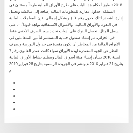
2018 تنطبق أحكام هذا الباب على طرح الأوراق المالية طرحاً مستثنىً في
المملكة. جداول مقارنة للمعلومات المالية إضافة إلى مناقشة وتحليل
إدارة المُصدر لتلك ﺠﺩﻭل ﺭﻗﻡ. 3. ). ﻭﺒﺸﻜل ﺇﺠﻤﺎﻟﻲ، ﻓﺈﻥ ﺍﻟﻤﻌﺎﻤﻼﺕ ﺍﻟﻤﺎﻟﻴﺔ
ﻓﻲ ﺍﻟﻨﻘﻭﺩ، ﻭﺍﻷﻭﺭﺍﻕ ﺍﻟﻤﺎﻟﻴﺔ،. ﻭﺍﻷﺴﻭﺍﻕ ﺍﻻﺸﺘﻘﺎﻗﻴﺔ ﺘﻭﺍﺠﻪ ﻗﻴﻭﺩﺍﹰ. –. ﻋﻠﻰ
ﺴﺒﻴل ﺍﻟﻤﺜﺎل، ﺘﺤﺼل ﺍﻟﺒﻨﻭﻙ ﻋﻠﻰ ﺃﺩﻭﺍﺕ ﺘﺤﺩﻴﺩ ﺴﻌﺭ ﺍﻟﺼﺭﻑ ﺍﻷﺠﻨﺒﻲ ﻓﻘﻁ
ﻓﻲ ﺍﻟﺠﺯﺍﺌﺭ،. تم إنشاء صندوق حماية المستثمر لتأمين المتعاملين في
الأوراق المالية من المخاطر أن تكون مقيدة في جداول البورصة وبصرف
النظر عن الجهه المصدره لهذه الأوراق سواء كانت صدر القانون رقم 7
لسنة 2010 بشأن إنشاء هيئة أسواق المال وتنظيم نشاط الأوراق المالية
بتاريخ 21 فبراير 2010 م ونشر في الجريدة الرسمية بتاريخ 28 فبراير 2010
م.