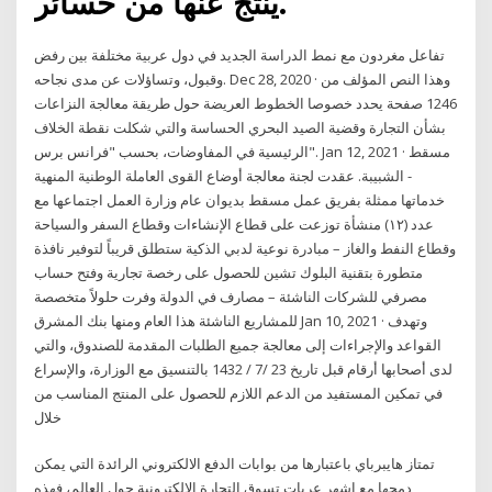
ينتج عنها من خسائر.
تفاعل مغردون مع نمط الدراسة الجديد في دول عربية مختلفة بين رفض
وقبول، وتساؤلات عن مدى نجاحه. Dec 28, 2020 · وهذا النص المؤلف من
1246 صفحة يحدد خصوصا الخطوط العريضة حول طريقة معالجة النزاعات
بشأن التجارة وقضية الصيد البحري الحساسة والتي شكلت نقطة الخلاف
الرئيسية في المفاوضات، بحسب "فرانس برس". Jan 12, 2021 · مسقط
- الشبيبة. عقدت لجنة معالجة أوضاع القوى العاملة الوطنية المنهية
خدماتها ممثلة بفريق عمل مسقط بديوان عام وزارة العمل اجتماعها مع
عدد (١٢) منشأة توزعت على قطاع الإنشاءات وقطاع السفر والسياحة
وقطاع النفط والغاز – مبادرة نوعية لدبي الذكية ستطلق قريباً لتوفير نافذة
متطورة بتقنية البلوك تشين للحصول على رخصة تجارية وفتح حساب
مصرفي للشركات الناشئة – مصارف في الدولة وفرت حلولاً متخصصة
للمشاريع الناشئة هذا العام ومنها بنك المشرق Jan 10, 2021 · وتهدف
القواعد والإجراءات إلى معالجة جميع الطلبات المقدمة للصندوق، والتي
لدى أصحابها أرقام قبل تاریخ 23 /‏‏7 /‏‏ 1432 بالتنسيق مع الوزارة، والإسراع
في تمكين المستفيد من الدعم اللازم للحصول على المنتج المناسب من
خلال
تمتاز هايبرباي باعتبارها من بوابات الدفع الالكتروني الرائدة التي يمكن
دمجها مع اشهر عربات تسوق التجارة الالكترونية حول العالم، فهذه