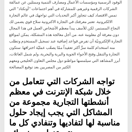
الوفود الرسمية ومؤسسات الأعمال ومصارف التنمية وممثلين عن عمالقة
الشركات الرقمية وغيرهم، للمشاركة في أهم اجتماعات "أونكتاد" التي
تمس الاقتصاد كيف تتجاوز أكبر التحديات التي تواجهك في عالم التجارة
الالكترونية. تعتبر معرفتك في التجارة الاكترونية سلاح قوي يضمن لك
النجاح المستمر، لكن للأسف يبدأ معظم الأشخاص العمل في هذا المجال
دون معرفة أي معلومة عنه. من أجل معالجة هذه المشكلة، يمكن لمواقع
التجارة الإلكترونيّة أن تفرض قواعد إضافية عند تسجيل المستخدِم وتطلب
منه استخدام كلمة سرٍّ أكثر تعقيداً ممّا يصعّب عمليّة اختراقها. ستكون
التجارة والتنقل وفتح الأجواء الجوية والبرية والبحرية، ولم شمل العائلات،
أبرز المشاهد التي سيلمسها مواطنو دول مجلس التعاون الخليجي ومعهم
الكثير من المصريين بعد توقيع المصالحة
تواجه الشركات التي تتعامل من
خلال شبكة الإنترنت في معظم
أنشطتها التجارية مجموعة من
المشاكل التي يجب إيجاد حلول
مناسبة لها لتفاديها وتنفادي كل ما