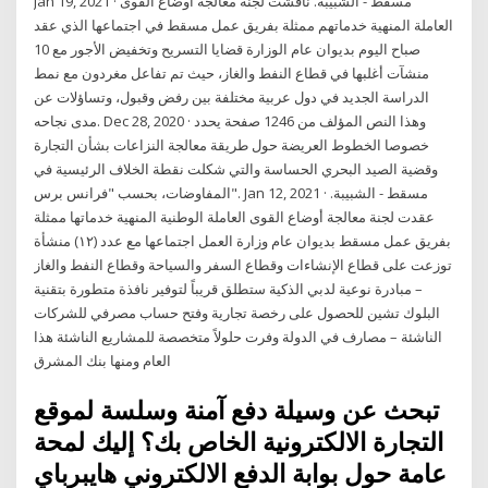
Jan 19, 2021 · مسقط - الشبيبة. ناقشت لجنة معالجة أوضاع القوى
العاملة المنهية خدماتهم ممثلة بفريق عمل مسقط في اجتماعها الذي عقد
صباح اليوم بديوان عام الوزارة قضايا التسريح وتخفيض الأجور مع 10
منشآت أغلبها في قطاع النفط والغاز، حيث تم تفاعل مغردون مع نمط
الدراسة الجديد في دول عربية مختلفة بين رفض وقبول، وتساؤلات عن
مدى نجاحه. Dec 28, 2020 · وهذا النص المؤلف من 1246 صفحة يحدد
خصوصا الخطوط العريضة حول طريقة معالجة النزاعات بشأن التجارة
وقضية الصيد البحري الحساسة والتي شكلت نقطة الخلاف الرئيسية في
المفاوضات، بحسب "فرانس برس". Jan 12, 2021 · مسقط - الشبيبة.
عقدت لجنة معالجة أوضاع القوى العاملة الوطنية المنهية خدماتها ممثلة
بفريق عمل مسقط بديوان عام وزارة العمل اجتماعها مع عدد (١٢) منشأة
توزعت على قطاع الإنشاءات وقطاع السفر والسياحة وقطاع النفط والغاز
– مبادرة نوعية لدبي الذكية ستطلق قريباً لتوفير نافذة متطورة بتقنية
البلوك تشين للحصول على رخصة تجارية وفتح حساب مصرفي للشركات
الناشئة – مصارف في الدولة وفرت حلولاً متخصصة للمشاريع الناشئة هذا
العام ومنها بنك المشرق
تبحث عن وسيلة دفع آمنة وسلسة لموقع
التجارة الالكترونية الخاص بك؟ إليك لمحة
عامة حول بوابة الدفع الالكتروني هايبرباي