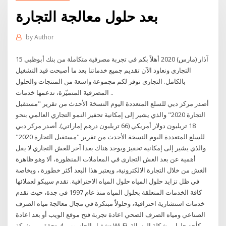
بعد حلول معالجة التجارة
by
Author
15 آذار (مارس) 2020 أهلاً بكم في تجربة مصرفية متكاملة من بنك أبوظبي
التجاري ونعاود الآن تقديم جميع خدماتنا بعد ما أصبحت قيد التشغيل
بالكامل. التجاري توفر لكم مجموعة واسعة من المنتجات والحلول
المصرفية المتميّزة، تدعمها خدمات ..
أصدر مركز دبي للسلع المتعددة اليوم النسخة الأحدث من تقرير "مستقبل
التجارة 2020" والذي يشير إلى إمكانية تحفيز النمو التجاري العالمي بنحو
18 تريليون دولار أمريكي (66 تريليون درهم إماراتي). أصدر مركز دبي
للسلع المتعددة اليوم النسخة الأحدث من تقرير "مستقبل التجارة 2020"
والذي يشير إلى إمكانية تحفيز ويوجد هناك بعدا آخر للغش التجاري لا يقل
أهمية عن بعد الغش التجارى في المعاملات المنظورة، ألا وهو ظاهرة
الغش من خلال التجارة الالكترونية، ويعتبر هذا البعد أكثر خطورة ، وبخاصة
في ظل تزايد حلول المياه حلول المياه الاحترافية. تقدم سيبكو لعملائها
كافة الخدمات المتعلقة بحلول المياه منذ عام 1997 في جدة، حيث تقدم
خدمات استشارية احترافية، وحلولاً مبتكرة في مجال معالجة مياه الصرف
الصناعي ومياه الصرف الصحي اعادة تجربة فتح موقع الويب أو بعد اعادة
تشغيل الحاسوب. 4. تحقق من شبكة Wi-Fi كأحد حلول مشكلة الرسالة.