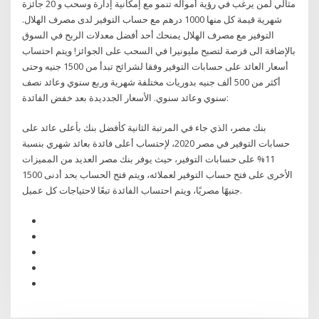
مثالي لمن يرغب في رؤية أمواله تنمو مع إمكانية إدارة وسحب و 20 جائزة
شهرية قيمة كل منها 1000 درهم مع حساب التوفير لدى مصرف الهلال.
التوفير مع مصرف الهلال يمنحك أحد أفضل معدلات الربح في السوق
بالإضافة الى فرصة لتصبح مليونيرا في السحب على الجوائز! ويتم احتساب
أسعار العائد على حسابات التوفير وفقا لشرائح تبدأ من 1500 جنيه وحتى
أكثر من 500 ألف جنيه بدوريات مختلفة شهرية وربع سنوي وعائد نصف
سنوي وعائد سنوي. الأسعار الجدديدة بعد خفض الفائدة:
بنك مصر، الذي جاء في المرتبة الثانية كأفضل بنك بأعلى عائد على
حسابات التوفير في مصر 2020، لإحتساب أعلى فائدة بعائد شهري بنسبة
11% على حسابات التوفير، حيث يوفر بنك مصر العديد من المميزات
الأخرى على فتح حساب التوفير لعملائه، ويتم فتح الحساب بحد أدنى 1500
جنيهًا مصريًا، ويتم احتساب الفائدة تبعًا لاحتياجات كل عميل.