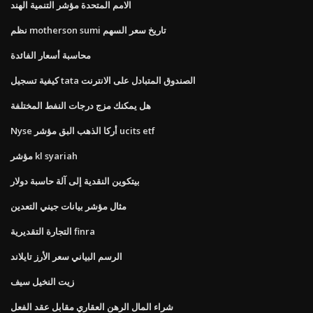
الامم المتحدة مؤشر التنمية الهند
نظم motherson sumi تاريخ سعر السهم
محاسبة أسعار الفائدة
كيفية تسجيل tata الصندوق المتبادل على الانترنت
هل يمكنك مزج درجات النفط المختلفة
Nyse أركا الذهب البق مؤشر ucits etf
مؤشر kl syariah
بيتكوين النقدية إلى آلة حاسبة دولار
مثال مؤشر بيانات جيني التعدين
التجارة التقديرية finra
الرسم البياني سعر الأرز تايلاند
زيت النخيل سيف
شراء المال الرهن العقاري مقابل عقد الفعل