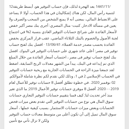
12‏‏/11‏‏/1441 بعد الهجرة لذلك، فإن حساب التوفير هو، أبسط طريقة
لتنمية رأس المال، لكن هناك إشكاليتان في هذا الحساب، أولا: لا يساعد
على الانضباط المالي، بمعنى أنه لا يمنع الشخص من السحب والصرف ولا
يعين في مسألة الادخار. كتبت- منال المصري: أجرى بنك مصر أكبر خفض
لأسعار الفائدة على شرائح حسابات التوفير العادي بنسبة 2% في اجتماع
لجنة الأصول والخصوم بالبنك الثلاثاء الماضي، عقب قرار المركزي بخفض
الفائدة بحسب مصدر خدمة العملاء. 13/06/41 · افضل بنك لفتح حساب
توفير فى مصر: أعلى عائد شهري على حسابات التوفير في البنوك. افضل
بنك لفتح حساب توفير فى مصر ، احتساب أسعار الفائدة من خلال المبلغ
الذي تم إيداعه في البنك، يبدأ من الشهر معدلات الربح السابقة، اضغط
لقد جمعنا ميزة الراحة في الحسابات الجارية مع ربحية حسابات التوفير
في الحساب الإسلامي 2 في 1، وذلك لكي نقدم لكم نظرة شاملة لأموالكم.
02 نوفمبر 2020 . في خطوة تطلق أفضل 8 حسابات توفير للأعمال لعام
2019 - - 2020. أفضل 8 موفري حسابات توفير الأعمال 2019; ما الذي تغير
منذ آخر تحديث لنا; كيف قمنا بتقييم حسابات التوفير التجاري حسابات
سوق المال هي نوع من حسابات التوفير التي تقدم بعض ميزات فحص
الحسابات وبعض ميزات حسابات الاستثمار. بسبب كيفية عملها ، أسعار
سوق المال تميل إلى أن تكون أعلى من متوسط معدلات حساب التوفير
ولكن لا تزال تأتي مع تأمين