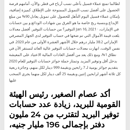
لطالما تمتع عملاء فسيل بأعلى نسب أرباح في قطر. والآن، أمامهم فرصة
الحصول على أفضل نسب التمويل الممنوحة على الإطلاق. كميزة إضافية،
بإمكان عملاء فسيل اليوم التأهل للحصول على تمويل يعادل 90% من مبلغ
الإيداع وبنسبة ربح خاصة ما هو الفرق بين شهادات الودائع و بين حسابات
التوفير؟ من حسابات التوفير. أفضل معدلات Jan 16, 2021 · في الإمارات،
بلغت قيمة الأموال التي تم ضخها في حساب التوفير لدى الجهاز المصرفي
الإماراتي 38.2 مليار درهم خلال الأشهر العشرة الأولى من عام 2020. في
نفس الوقت، انهارت معدلات حسابات التوفير عالية العائد لتستقر الآن في
نطاق 1%، ومع ذلك يعد من أفضل العادات المالية الاعتياد على المعيشة
بدخل أقل وتوفير المزيد. وتمتاز حملة جوائز حسابات التوفير للعام 2020
بتقديم جوائز يومية لـ 7 رابحين وبقيمة 999 دينار لكل منهم، وجائزة ربعية
كل ثلاثة أشهر لرابحين إثنين وبقيمة 25 ألف دينار لكل منهما يجري السحب
عليها
أكد عصام الصغير، رئيس الهيئة
القومية للبريد، زيادة عدد حسابات
توفير البريد لتقترب من 24 مليون
دفتر بإجمالى 196 مليار جنيه،