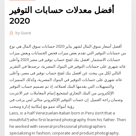
أفضل معدلات حسابات التوفير
2020
by
Guest
أفضل أسعار سوق المال لشهر يناير 2020 حسابات سوق المال هي نوع
من حسابات التوفير التي تقدم بعض ميزات فحص الحسابات وبعض ميزات
حسابات الاستثمار. افضل بنك لفتح حساب توفير فى مصر 2020 وأعلى
عائد شهري على حسابات التوفير في البنوك المصرية، نرصدها في التقرير
التالي لكل من يبحث عن افضل بنك لفتح حساب توفير فى مصر، وأعلى
عائد شهري على حسابات التوفير في البنوك المصرية، وكذلك المميزات
والتسهيلات التي يقدمها البنك لعملائه، إذ تم تصميم حساب التوفير
الإلكتروني من البنك التجاري لتشجيع إتمام المعاملات عبر الانترنت
وضمان راحة العميل. إن حساب التوفير الإلكتروني مثالي لمن يرغب في
رؤية أمواله تنمو مع إمكانية إدارة وسحب
Laos, is a half Venezuelan-Italian born in Peru (isn’t that a
mouthful?) who first learned photography from his father. Then
he worked with several professional photographers
specializing in fashion, corporate and product photography.