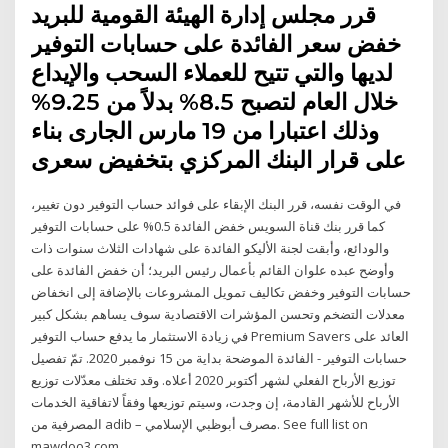
قرر مجلس إدارة الهيئة القومية للبريد
خفض سعر الفائدة على حسابات التوفير
لديها والتي تتيح للعملاء السحب والإيداع
خلال العام لتصبح 8.5% بدلاً من 9.25%
وذلك اعتبارا من 19 مارس الجارى بناء
على قرار البنك المركزي بتخفيض سعرى
في الوقت نفسه، قرر البنك الإبقاء على فوائد حساب التوفير دون تغيير،
كما قرر بنك قناة السويس خفض الفائدة 0.5% على حسابات التوفير
والودائع، وأبقت لجنة الأليكو الفائدة على شهادات الثلاث سنوات ذات
وأوضح عبده علوان القائم بأعمال رئيس البريد؛ أن خفض الفائدة على
حسابات التوفير وخفض تكاليف تمويل المشروعات بالإضافة إلى انخفاض
معدلات التضخم وتحسن المؤشرات الاقتصادية سوف يساهم بشكل كبير
في زيادة الاستثمار ما يدفع حساب التوفير Premium Savers العائد على
حسابات التوفير - الفائدة الموضحة بداية من 15 نوفمبر 2020. تمّ تفصيل
توزيع الأرباح الفعلي لشهر أكتوبر 2020 أعلاه. وقد تختلف معدّلات توزيع
الأرباح للأشهر القادمة، إن وجدت، وسيتم توزيعها وفقاً لاتفاقية الخدمات
المصرفية من adib – مصرف أبوظبي الإسلامي. See full list on
mawdoo3.com