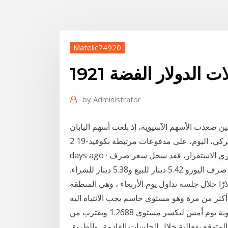
Matelic74920
ت الدولار الفضة 1921
by
Administrator
سة، في حين صعدت الأسهم الآسيوية، إذ بلغت أسهم اليابان
قمة 30 عاماً بدعم تفاؤل قبيل تصويت مجلس الشيوخ الأميركي، اليوم، على مدفوعات مرتبطة بكوفيد-19 2
days ago · في الوقت نفسه، واصلت الأسعار في مصرف ليبيا المركزي الاستقرار، فقد سجل سعر صرف
الدولار 4.48 دينار للبيع و4.46 دينار للشراء. وسجل سعر صرف اليورو 5.42 دينار للبيع و5.38 دينار للشراء.
ربية وصل سعر سوق الفضة نحو المستوى 26 دولارًا خلال جلسة تداول يوم الأربعاء ، وهي المنطقة
تداول زوج الدولار الأمريكي مقابل الدولار الكندي بسلبية قوية يوم أمس ليكسر مستوى 1.2688 ويقترب من
الهابط المتوقع بفعالية خلال الجلسات القادمة، والطريق