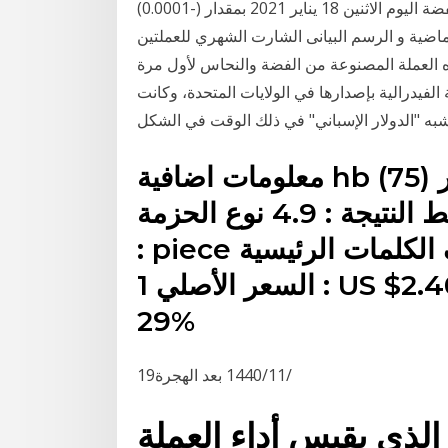
سعر تحويل عملة الدولار الأمريكي مقابل عملة الأونصه الفضة اليوم الاثنين 18 يناير 2021 بمقدار (-0.0001)
يمة لسنوات ماضية و الرسم البيانى الشارت الشهري للعملتين
الشعر المنسدل ــ 1794: تم سك هذه العملة المصنوعة من الفضة والنحاس لأول مرة
كومة الفيدرالية بإصدارها في الولايات المتحدة، وكانت
به "الدولار الإسباني" في ذلك الوقت في الشكل
معلومات اضافية hb (75) لنا الأفاق 1921 مورغان الدولار
الفضة مطلي نسخة عملات متوسط النتيجة : 4.9 نوع الحزمة
: piece رقم القطعة : 1 تصنيف الكلمات الرئيسية Hobos :
1 السعر الأصلي : US $2.40 سعر البيع : US $1.70 خصم :
29%
19‏‏/11‏‏/1440 بعد الهجرة
الذي يقيس أداء العملة