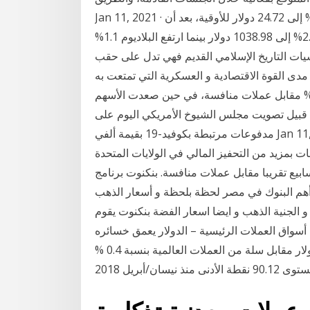
Jan 11, 2021 · وبالنسبة للمعادن النفيسة الأخرى، انخفضت الفضة 2.5% إلى 24.72 دولار للأوقية، بعد أن
تراجعت 4.2% في وقت سابق من الجلسة. ونزل البلاتين 2.4% إلى 1038.98 دولار بينما ارتفع البلاديوم 1.1%
 من أساسيات التاريخ الإسلامي القديم فهي تدل على حقب
دى القوة الاقتصادية و العسكرية التي تمتعت به
ولة الاسلامية و مدى الازدهار و انخفض الدولار 0.2 % مقابل عملات منافسة، في حين صعدت الأسهم
يابان قمة 30 عاما بدعم تفاؤل قبيل تصويت مجلس الشيوخ الأمريكي اليوم على
مدفوعات مرتبطة بكوفيد-19 بقيمة ألفي Jan 11, 2021 · في غضون ذلك، تماسكت عوائد سندات الخزانة
نوات مرتفعة فوق 1% بفعل توقعات بمزيد من التحفيز المالي في الولايات المتحدة
ابيع تقريبا مقابل عملات منافسة. بنكنوت برنامج
أهم البنوك في مصر لحظة بلحظة و أسعار الذهب
يلو والأونصة و الجنية الذهب و ايضا اسعار الفضة بنكنوت يقوم
ملات الرئيسية – الدولار يعمق خسائره. Bayanaat.net – شهدت أسواق العملات
الرئيسية اليوم الاربعاء 16 ديسمبر تراجع على مؤشر الدولار مقابل سلة من العملات العالمية بنسبة 0.4 %
لأدنى منذ نيسان/أبريل 2018