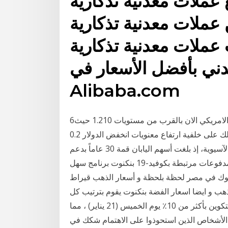
ملات معدنية تذكارية
 عملات معدنية تذكارية
 عملات معدنية تذكارية
عدني بأفضل الأسعار في
Alibaba.com
6‏‏/6‏‏/1442 بعد الهجرة يتداول زوج اليورو مقابل الدولار الامريكي الان بالقرب من مستويات 1.210 حيث
يحتفظ الزوج بوضع التعافي قبل افتتاح الجلسة الاوروبية، وذلك على خلفية ارتفاع معنويات انخفض الدولار 0.2
في المئة مقابل عملات منافسة، في حين صعدت الأسهم الآسيوية، إذ بلغت أسهم اليابان قمة 30 عاماً بدعم
تفاؤل قبيل تصويت مجلس الشيوخ الأميركي، اليوم، على مدفوعات مرتبطة بكوفيد-19 بنكنوت برنامج سهل
بنوك في مصر لحظة بلحظة و أسعار الذهب قيراط
الجنية الذهب و ايضا اسعار الفضة بنكنوت يقوم بترتيب كل
البنوك 27‏‏/5‏‏/1442 بعد الهجرة منذ 2 يوم انخفضت عملة البيتكوين بأكثر من 10٪ يوم الخميس (21 يناير) ، مما
 الأشخاص الذين استحوذوا على الاهتمام شكك في