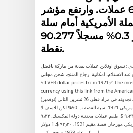
الأمريكية أمام سلة من 6 عملات. وارتفع مؤشر
ملة الأمريكية أمام سلة
من ست عملات – بنحو 0.3% مسجلاً 90.277
نقطة.
ار امريكي فضة مورجان إصدار سنة 1921 ميلادي : تسوق اونلاين عملات نقدية من ماركة بافضل
ستلام، امكانية ارجاع المنتج، شحن مجاني Check out the updated
SILVER dollar prices from 1921✅ The most
currency using this link from the Ame دولار أمريكي فضة 1921. العملات الاجنبية القديمة للبيع
في قطر، طوابع بريد وكل ما هو قديم لعشاق هذه الهواية تجدونه في مزاد قطر. 26 تشرين الثاني (نوفمبر)
2007 اعرض عليكم اخر ما انضم الى مجموعتى و هو دولار امريكى 1921 نسبة الفضة ب 90% لكن للاسف لا
اعرف معلومات كثيرة عنة فياريت اللى يعرف المعلومات ٩٫٣٣ $. طقم عملات معدنية دولة المكسيك. ٩٫٣٣
$. طقم عملات معدنية دولة بلجيكا. ٩٫٣٣ $ 1 دولار امريكي مورجان فضة مقيم 1921. ٩٣٫٣٠ $. 1 دولار
امريكي عام 1978 م حجم كبير.