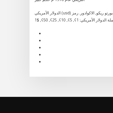
الدولار الأمريكي (usd) هو العملة المستعملة في الولايات المتحدة, تيمور الشرقية, بورتو ريكو, الاكوادور. رمز
ي: 1¢, 5¢, 10¢, 25¢, 50¢, $1