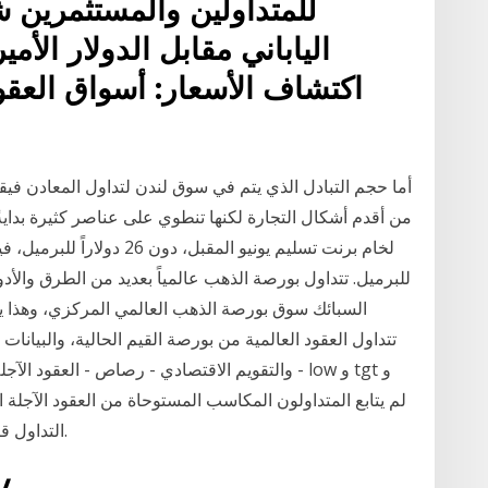
للمتداولين والمستثمرين شر
الياباني مقابل الدولار الأ
اكتشاف الأسعار: أسواق العقو
من أقدم أشكال التجارة لكنها تنطوي على عناصر كثيرة بداية
للبرميل. تتداول بورصة الذهب عالمياً بعديد من الطرق وال
السبائك سوق بورصة الذهب العالمي المركزي، وهذا يج
تتداول العقود العالمية من بورصة القيم الحالية، والبيانات 
والتقويم الاقتصادي - رصاص - العقود الآجلة - الأ
التداول قبل البيع اليوم ، حيث بقيت قيم المؤشر دون تغيير.