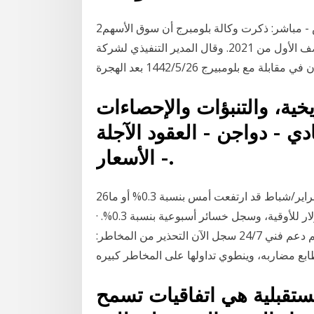
2‏‏/6‏‏/1442 بعد الهجرة 29‏‏/5‏‏/1442 بعد الهجرة الرياض - مباشر: ذكرت وكالة بلومبرج أن سوق الأسهم
السعودية يخطط لطرح العقود الآجلة في الأسهم خلال النصف الأول من 2021. وقال المدير التنفيذي لشركة
لومبيرج 26‏‏/5‏‏/1442 بعد الهجرة
ريخية، والتنبؤات والإحصاءات
ادي - دواجن - العقود الآجلة
- الأسعار.
26‏‏/5‏‏/1442 بعد الهجرة كانت العقود الآجلة للذهب تسليم فبراير/شباط قد ارتفعت أمس بنسبة 0.3% أو ما
يعادل 5.10 دولار وأغلق المعدن النفيس عند 1883.2 دولار للأوقية، وسجل خسائر أسبوعية بنسبة 0.3%. ·
مرافقة من قبل خبراء السوق العرب للإستشارة بشكل دائم دعم فني 24/7 سجل الآن التحذير من المخاطر:
بع مضاربه، وينطوي تداولها على المخاطر كبيره
مستقبلية هي اتفاقيات تسمح