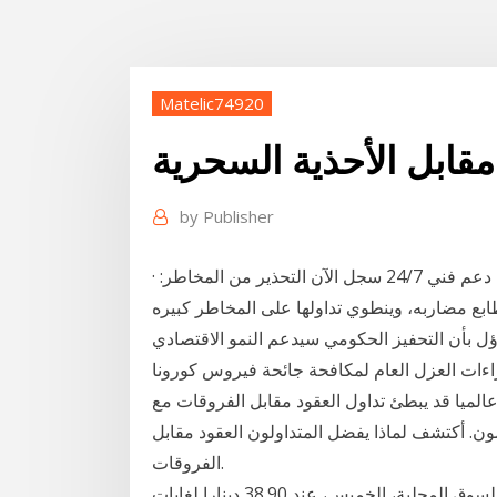
Matelic74920
مقابل الأحذية السحرية
by
Publisher
· مرافقة من قبل خبراء السوق العرب للإستشارة بشكل دائم دعم فني 24/7 سجل الآن التحذير من المخاطر:
بع مضاربه، وينطوي تداولها على المخاطر كبيره
تفاؤل بأن التحفيز الحكومي سيدعم النمو الاقتصادي
ءات العزل العام لمكافحة جائحة فيروس كورونا
الميا قد يبطئ تداول العقود مقابل الفروقات مع easyMarkets. تداول الأوامر الفورية والآجلة والمعلقة،
. أكتشف لماذا يفضل المتداولون العقود مقابل
الفروقات.
بلغ سعر شراء غرام الذهب عيار 21، الأكثر تداولا في السوق المحلية، الخميس، عند 38.90 دينارا لغايات