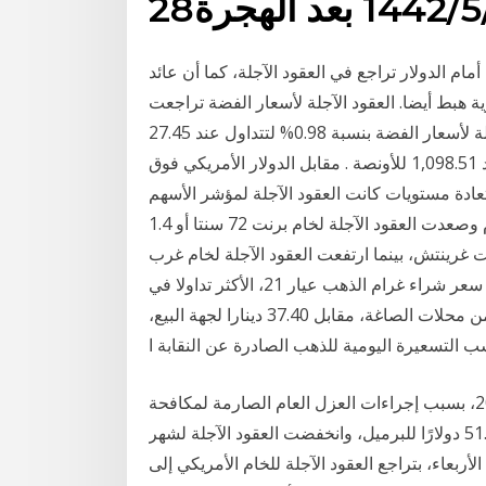
 الهجرة
م الدولار تراجع في العقود الآجلة، كما أن عائد
ة هبط أيضا. العقود الآجلة لأسعار الفضة تراجعت
بنسبة 0.98%. على صعيد آخر ، تراجعت أيضا العقود الآجلة لأسعار الفضة بنسبة 0.98% لتتداول عند 27.45
للأونصة ، كما تراجعت أسعار البلاتين 1.37% لتتداول عند 1,098.51 للأونصة . مقابل الدولار الأمريكي فوق
ستعادة مستويات كانت العقود الآجلة لمؤشر الأسهم
الأمريكية ثابتة في التعاملات الليلية يوم الثلاثاء ، قبل اليوم وصعدت العقود الآجلة لخام برنت 72 سنتا أو 1.4
51.80 دولار للبرميل بحلول الساعة 07:44 بتوقيت غرينتش، بينما ارتفعت العقود الآجلة لخام غرب
تكساس، الوسيط الأميركي، 71 سنتا، أو ما يعادل 1.5 بلغ سعر شراء غرام الذهب عيار 21، الأكثر تداولا في
السوق المحلية، الخميس، عند 38.90 دينارا لغايات الشراء من محلات الصاغة، مقابل 37.40 دينارا لجهة البيع،
 التسعيرة اليومية للذهب الصادرة عن النقابة ا
فقدت أسواق النفط الخام العالمية 20% من قيمتها في 2020، بسبب إجراءات العزل العام الصارمة لمكافحة
فيروس كورونا في شل معظم الاقتصاد العالمي. إلى 51.45 دولارًا للبرميل، وانخفضت العقود الآجلة لشهر
الأربعاء، بتراجع العقود الآجلة للخام الأمريكي إلى