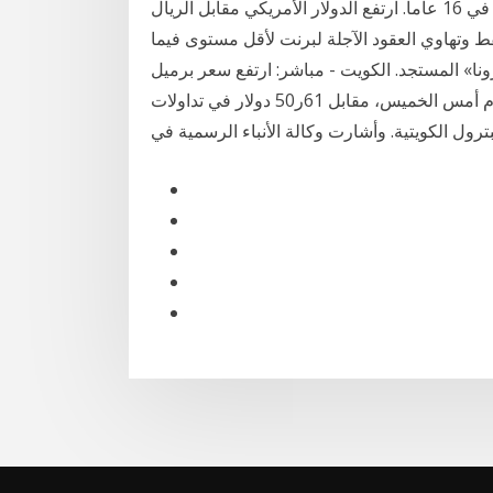
أدنى مستوى في 18 عاما، وبلوغ خام برنت أدنى مستوى في 16 عاما. ارتفع الدولار الأمريكي مقابل الريال
فط وتهاوي العقود الآجلة لبرنت لأقل مستوى فيما
ا» المستجد. الكویت - مباشر: ارتفع سعر برمیل
النفط الكویتي 3 سنتات لیبلغ 64ر50 دولار في تداولات یوم أمس الخمیس، مقابل 61ر50 دولار في تداولات
ول الكویتیة. وأشارت وكالة الأنباء الرسمية في