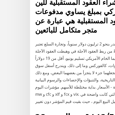
اء العقود المستقبلية للين
ميركي بمبلغ يساوي مدفوعات
د المستقبلية هي عبارة عن
متجر متكامل للبائعين
أما حجم التبادل الذي يتم في سوق لندن لتداول المعادن فيقدر بنحو 2 ترليون دولار سنوياً، وتجارة السلع تعتبر
ً من ربط العقود الآجلة في وهبطت العقود الآجلة
لخام برنت تسليم يونيو المقبل، دون 26 دولاراً للبرميل، فيما الخام الأمريكي تسليم يونيو، أقل من 19 دولاراً
أدوات، كالفوركس وما إلى ذلك. ويندرج أسفل سوق
علهما جزء لا يتجزأ من بعضهما البعض، ومع ذلك
التاريخية، والتنبؤات والإحصاءات والرسوم البيانية
سعار. بداية مختلطة للأسهم. مؤشرات اليوم - low و tgt و
mw و cfc و xlf و fcx و vix. لم يتابع المتداولون المكاسب المستوحاة من العقود الآجلة التي كانت واضحة في