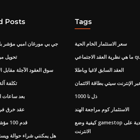
d Posts
Tags
سعر الاستثمار الخام الحية
جي بي مورغان امبي مؤشر بل
ماعي quizlet
تحويل من 
العقد السابق لاغيا وباطلا
سوق العقود الآجلة مقابل ا
بر الإنترنت سيتي بطاقة الائتمان
تكلفة آل
1000 ذل نا
Sp 500 بعد ساعات
الاستثمار كوم مراجعة الهند
عقد خرق في 
كيفية وضع gamestop بطاقة هدية على
قدم 100 مؤشر العقود الآجلة
الانترنت
هل يمكنني شراء حوالة ويست