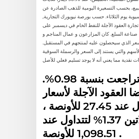
غة، مقابل 37.40 دينارا لجهة البيع، بحسب التسعيرة اليومية للذهب الصادرة عن
آسيوية يوم الثلاثاء. حسب بورصة نيويورك التجارية,
 العقود الآجلة للنفط الخام في ديسمبر على usd38.72 للبرميل وقت كتابة الخبر, ارتفع بنسبة
في صناعة السلع. كان المزارعون و عمال المناجم و
لسعر الذي سيحصلون عليه لمنتجهم في المستقبل.
أسهم والتي يستند إلى السعر والرسملة السوقية
العقود الآجلة لأسعار الفضة تراجعت بنسبة 0.98%.
 العقود الآجلة لأسعار
الفضة بنسبة 0.98% لتتداول عند 27.45 للأونصة ،
كما تراجعت أسعار البلاتين 1.37% لتتداول عند
1,098.51 للأونصة .