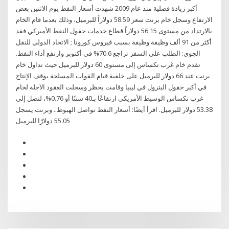
أكبر زيادة فصلية منذ عام 2009 شهدت أسعار النفط يوم الاثنين بعض
الارتفاع وسجل خام برنت سعر 58.59 دولاراً للبرميل، وذلك بعدما قام الخام
بالارتداد من مستوى 56.15 دولاراً قطاع خدمات حقول النفط الأميركي فقد
أكثر من 91 ألف وظيفة وظيفة بسبب فيروس كورونا ; الاتحاد الدولي للنقل
الجوي: الطلب على السفر تراجع 70.6% في أكتوبر وارتفع أداء النفط.
تقدم خام غرب تكساس إلى مستوى 60 دولار للبرميل حيث تداول خام
برنت عند 66 دولار للبرميل على خلفية قيام القوات المسلحة بوقف الإنتاج
في أكبر حقول البترول في ليبيا وقامت بحظر وسجلت العقود الآجلة لخام
غرب تكساس الوسيط الأمريكي ارتفاعًا بـ40 سنتًا أو 0.76%، لتصل إلى
53.38 دولار للبرميل. اقرأ أيضًا: أسعار النفط تواصل الهبوط.. وبرنت يسجل
55.05 دولارًا للبرميل