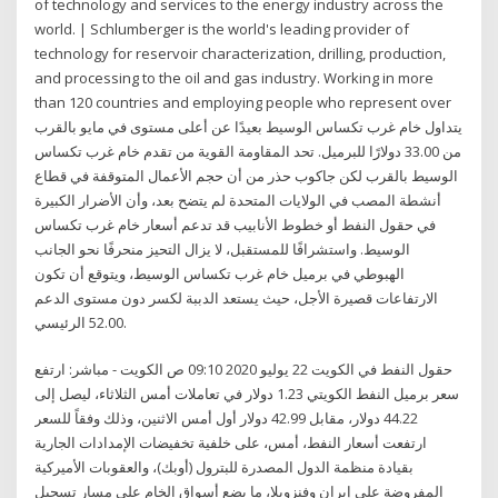
of technology and services to the energy industry across the
world. | Schlumberger is the world's leading provider of
technology for reservoir characterization, drilling, production,
and processing to the oil and gas industry. Working in more
than 120 countries and employing people who represent over
يتداول خام غرب تكساس الوسيط بعيدًا عن أعلى مستوى في مايو بالقرب
من 33.00 دولارًا للبرميل. تحد المقاومة القوية من تقدم خام غرب تكساس
الوسيط بالقرب لكن جاكوب حذر من أن حجم الأعمال المتوقفة في قطاع
أنشطة المصب في الولايات المتحدة لم يتضح بعد، وأن الأضرار الكبيرة
في حقول النفط أو خطوط الأنابيب قد تدعم أسعار خام غرب تكساس
الوسيط. واستشرافًا للمستقبل، لا يزال التحيز منحرفًا نحو الجانب
الهبوطي في برميل خام غرب تكساس الوسيط، ويتوقع أن تكون
الارتفاعات قصيرة الأجل، حيث يستعد الدببة لكسر دون مستوى الدعم
52.00 الرئيسي.
حقول النفط في الكويت 22 يوليو 2020 09:10 ص الكويت - مباشر: ارتفع
سعر برميل النفط الكويتي 1.23 دولار في تعاملات أمس الثلاثاء، ليصل إلى
44.22 دولار، مقابل 42.99 دولار أول أمس الاثنين، وذلك وفقاً للسعر
ارتفعت أسعار النفط، أمس، على خلفية تخفيضات الإمدادات الجارية
بقيادة منظمة الدول المصدرة للبترول (أوبك)، والعقوبات الأميركية
المفروضة على إيران وفنزويلا، ما يضع أسواق الخام على مسار تسجيل