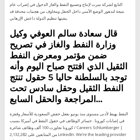
التابع لشركة سرت لإنتاج وتصنيع النفط والغاز الدخول في إضراب عام
نتيجة لتدهور الوضع الأمني داخل الحقل ومخاوف من هجمات محدقة قد
يشنها تنظيم الدولة داعش الإرهابي.
قال سعادة سالم العوفي وكيل
ضمن مؤتمر ومعرض النفط
الثقيل الذي افتتح صباح اليوم وأنه
توجد بالسلطنة حاليا 5 حقول تنتج
النفط الثقيل وحقل سادس تحت
المراجعة والحقل السابع…
النفط يهبط لأدنى مستوى منذ يونيو بفعل خفض السعودية للأسعار وقفزة
في إصابات كورونا . خسائر الوظائف في حقول النفط في أميركا بسبب
كورونا تجاوزت 100 ألف وظائف شاغرة / Careers Schlumberger |
2,132,282 من المتابعين على LinkedIn. We’re the leading provider