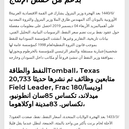
8‏‏/6‏‏/1440 بعد الهجرة وزير البترول يشارك في القمة الاقتصادية العربية
الأوروبية باليونان أكد المهندس طارق الملا وزير البترول والثروة المعدنية
على أهميالمزيد الأربعاء 04 ديسمبر 2019 احصل على معلومات مفصلة
حول عقود نفط برنت تضم سعر النفط، الرسومات البيانية، التحليل الفني،
بيانات تاريخية، التقارير وغيرها. أنشئت المؤسسة السودانية للنفط
بموجب قانون الثروة النفطيةلعام 1998 كمؤسسة عامة لها
شخصيةإعتبارية مستقلة .والمقر الرئيسي للمؤسسة بالخرطوم ويجوزلها
بموافقة وزير النفط أن تنشئ فروعاً أو مكاتب داخل السودان وخارجه .
النفط والطاقةTomball، Texas
20,733 متابعين وظائف تم نشرها حديثا
Field Leader, Frac 180اوديسا/
ميدلاند، تكساس 85سان انطونيو،
تكساس. 83مدينة اوكلاهوما،
7‏‏/3‏‏/1433 بعد الهجرة الولايات المتحدة، أسعار النفط، نفط، صعدت العقود
الآجلة لخام برنت بأكثر من واحد بالمئة، الجمعة، لتظل عندما يقل قليلا