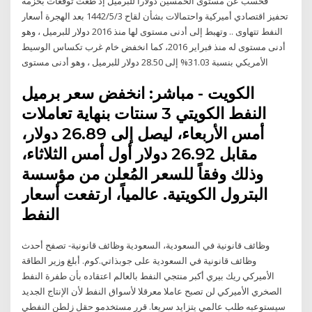
فحسب عن مستوى الخمسين دولارا للبرميل إذ طغت توقعات بحزمة
تحفيز اقتصادي أميركية واحتمالات بشأن لقاح 3‏‏/5‏‏/1442 بعد الهجرة أسعار
النفط تتهاوى .. وتهبط إلى أدنى مستوى لها منذ 2016 دولار للبرميل ، وهو
أدنى مستوى له منذ فبراير 2016، كما انخفض خام غرب تكساس الوسيط
الأمريكي بنسبة 31.03% إلى 28.50 دولار للبرميل ، وهو أدنى مستوى
الكويت - مباشر: انخفض سعر برميل
النفط الكويتي 3 سنتات بنهاية تعاملات
أمس الأربعاء، ليصل إلى 26.89 دولار،
مقابل 26.92 دولار أول أمس الثلاثاء،
وذلك وفقاً للسعر المُعلن من مؤسسة
البترول الكويتية. عالمياً، ارتفعت أسعار
النفط
وظائف قانونية في السعودية، السعودية وظائف قانونية- تصفح أحدث
وظائف قانونية في السعودية على جوبذاتي.كوم. أبلغ وزير الطاقة
الأميركي ريك بيري أكبر منتجي النفط بالعالم اعتقاده بأن طفرة النفط
الصخري الأميركي لن تصبح عاملا معرقلا لأسواق النفط لأن الإنتاج الجديد
سيستوعبه طلب عالمي يتزايد سريعا. قرر مستخدمو حقل زلطن النفطي