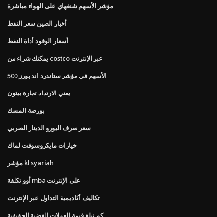
مؤشر الأسهم شنغهاي على الهواء مباشرة
أخبار الصين سعر النفط
أسعار الوقود أداة النفط
يمكنك شراء من costco عبر الإنترنت
الأسهم في مؤشر ستاندرد اند بورز 500
يعني الارتداد تجارة بيثون
بورصة المسك
سعر صرف اليورو الدينار الصربي
خيارات مايكروسوفت لماك
مؤشر kl syariah
أوو تكلفة mba على الإنترنت
تكاليف أكاديمية التداول عبر الإنترنت
كم تبلغ قيمة العملات الفضية الحقيقية