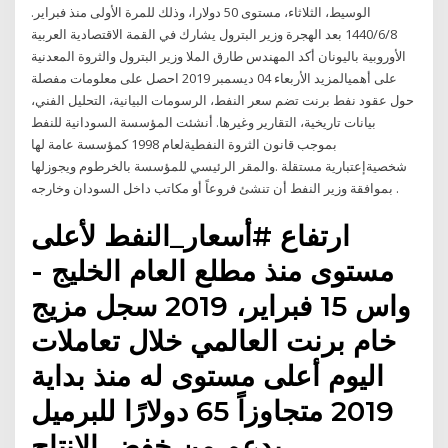
الوسيط، الثلاثاء، مستوى 50 دولارا، وذلك للمرة الأولى منذ فبراير.
8‏‏/6‏‏/1440 بعد الهجرة وزير البترول يشارك في القمة الاقتصادية العربية
الأوروبية باليونان أكد المهندس طارق الملا وزير البترول والثروة المعدنية
على أهميالمزيد الأربعاء 04 ديسمبر 2019 احصل على معلومات مفصلة
حول عقود نفط برنت تضم سعر النفط، الرسومات البيانية، التحليل الفني،
بيانات تاريخية، التقارير وغيرها. أنشئت المؤسسة السودانية للنفط
بموجب قانون الثروة النفطيةلعام 1998 كمؤسسة عامة لها
شخصيةإعتبارية مستقلة .والمقر الرئيسي للمؤسسة بالخرطوم ويجوزلها
بموافقة وزير النفط أن تنشئ فروعاً أو مكاتب داخل السودان وخارجه .
ارتفاع #أسعار_النفط لأعلى
مستوى منذ مطلع العام الخليج -
واس 15 فبراير، 2019 سجل مزيج
خام برنت العالمي خلال تعاملات
اليوم أعلى مستوى له منذ بداية
2019 متجاوزاً 65 دولارًا للبرميل
بدعم من خفض الإنتاج