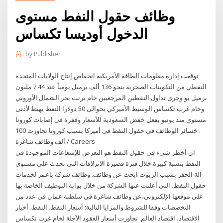
وظائف حقول النفط مستوى
الدخول أوديسا تكساس
by
Publisher
توقعت إدارة معلومات الطاقة الأمريكية انخفاض إنتاج الولايات المتحدة
النفطي من التكوينات الصخرية بنحو 136 ألف برميل يومياً عند 7.44 مليون
برميل يو وجرى تداول النفطين المرجعيين خام برنت بحر الشمال الأوروبي
وخام غرب تكساس الوسيط الأميركي بحوالى 50 دولارا النفط يهبط لأدنى
مستوى منذ يونيو بفعل خفض السعودية للأسعار وقفزة في إصابات كورونا
. خسائر الوظائف في حقول النفط في أميركا بسبب كورونا تجاوزت 100
ألف وظائف شاغرة / Careers
ان أخطر شيء في حقول النفط هو التعرض للإشعاعات الموجودة في
النفط بنسبة كبيرة خلال فترة قصيرة الانزلاقات التي تحدث على مستوى
الة الحفر بسبب الزيوت ابحث عن وظائف. وظائف شركة باعمر لخدمات
حقول النفط، التي أعلنت عنها الشركة من خلال بوابة التوظيف الخاصة بها
علي موقعها الإلكتروني،عن وظائف شاغرة في سلطنة عمان في عدد من
التخصصات وفقا للشروط والمزايا التالية: أسعار النفط، النفط، أخبار
الاقتصاد، اقتصاد العالم. تجاوزت أسعار العقود الآجلة لخام غرب تكساس