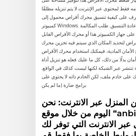
تيار ضغط محرك الأقراص هذا لتوفير مساحة على
فقط لمحتوى عبر الإنترنت لا يتم تنزيله مطلقًا
على كيفية تنسيق محرك أقراص محمول إلى NTFS على جهاز
كمبيوتر Windows. سيتم حذف محتويات محرك الأقراص المحمول أثناء عملية إعادة التنسيق. طلب المكالمة
على جهاز الكمبيوتر هذا أو محرك الأقراص القابل
 أقراص ظاهري. 2. انقر فوق استعراض لتحديد المكان الذي سيتم فيه تخزين محرك
ء أحد مفاتيح الأمان المادية، فيمكنك استخدام محرك الأقراص
لًا من ذلك، كل ما عليك فعله هو تنزيل أداة "predator" المجانية في محرك أقراص "usb"
ثة تنتشر عبر الشبكة لكنها ليست كذلك في الواقع.
على خادم ملف، لكن الخادم ذاته لا يحتوي على
برامج ضارة (ما لم يكن
 المنزل عبر الانترنت: نحن
اليوم من خلال موقع “anbilarabi” سوف نقدم لك افضل
 عبر الانترنت التي توفر لك
روابط الخاصة بها فقط قم