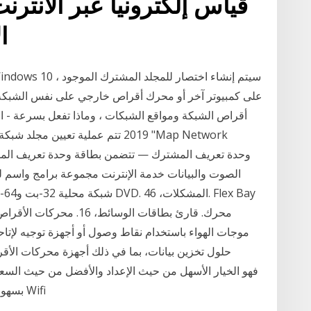
قياس إلكترونيا عبر الأنتر
ا
على كمبيوتر آخر أو محرك أقراص خارجي على نفس الشبكة
أقراص الشبكة ومواقع الشبكات ، وماذا تفعل بسرعة - ا
2019 تتم عملية تعيين مجلد شبكة 
ﻣﻮﺟﺎﺕ ﺍﻟﻬﻮﺍء ﺑﺎﺳﺘﺨﺪﺍﻡ ﻧﻘﺎﻁ ﻭﺻﻮﻝ ﺃﻭ ﺃﺟﻬﺰﺓ ﺗﻮﺟﻴﻪ ﻹﺗﺎﺣ
بسهولة وصولاً خاضعًا للسيطرة إلى البيانات عبر شبكة Wifi