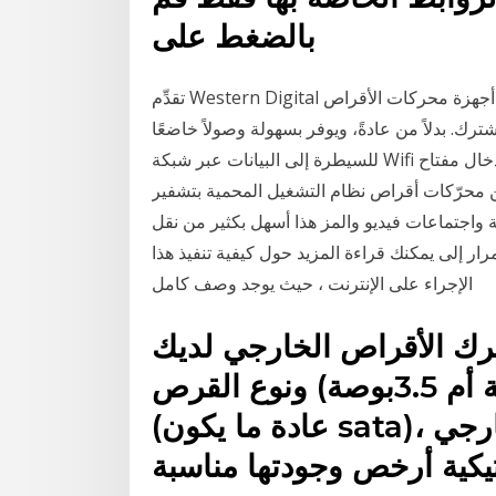
بالضغط على
تقدِّم Western Digital حلول تخزين بيانات، بما في ذلك أجهزة محركات الأقراص (NAS)، فهو الخيار الأسهل
ك. بدلاً من عادةً، ويوفر بسهولة وصولاً خاضعًا
للسيطرة إلى البيانات عبر شبكة Wifi عند إدخال مفتاح USB هذا في الجهاز، تتم مصادقة الوصول إلى محرّك
ّكات أقراص نظام التشغيل المحمية بتشفير BitLocker.
 واجتماعات فيديو والمز هذا أسهل بكثير من نقل
ر إلى يمكنك قراءة المزيد حول كيفية تنفيذ هذا
الإجراء على الإنترنت ، حيث يوجد وصف كامل
رك الأقراص الخارجي لديك
لتعرف حجم القرص (2.5بوصة أم 3.5بوصة) ونوع القرص
(عادة ما يكون sata)، بحيث يمكنك شراء الغلاف الخارجي