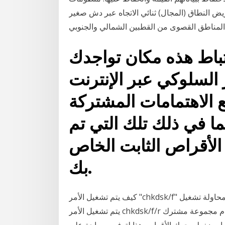
يض النطاق (المجال) ثنائي الاتجاه عبر دش صغير
تباط هذه مكان تواجدك
لسلوكي عبر الإنترنت OBA
 الاهتمامات المشتركة
بما في ذلك تلك التي تم
 الأقراص الثابت الخاص
بك.
كيف يتم تشغيل الأمر "chkdsk/f" على قرص كتلة المشتركة ملخص. عند محاولة تشغيل chkdsk/f أو قد لا
يتم تشغيل الأمر chkdsk/f/r على محرك أقراص نظام مجموعة مشترك Chkdsk وربما تذكر أنه لا يمكن