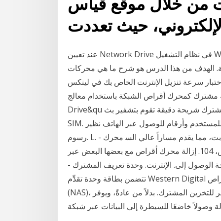
نت من خلال موقع قياس
لإلكتروني، حيث تعددت
عند تعيين Network Drive في نظام التشغيل Windows 10 ، سيتم إنشاء اختصار للمجلد المشترك الموجود
. الهدف من هذا الدرس هو شرح ما هي محركات
ختبار سرعة تنزيل الإنترنت الخاص بك في لينكس
مشترك كمحرك أقراص الشبكة باستخدام معالج "Map Network
Drive&qu ﻭﺣﺪﺓ ﺗﻌﺮﻳﻒ ﺍﻟﻤﺸﺘﺮﻙ — ﺗﺘﻀﻤﻦ ﺑﻄﺎﻗﺔ ﻭﺣﺪﺓ ﺗﻌﺮﻳﻒ ﺍﻟﻤﺸﺘﺮﻙ ﺷﺮﻳﺤﺔ ﺩﻗﻴﻘﺔ ﺗﻘﻮﻡ ﺑﺘﺸﻔﻴﺮ ﺑﺚ
SIM. ﺍﻟﺼﻮﺕ ﻭﺍﻟﺒﻴﺎﻧﺎﺕ ﺧﺪﻣﺔ ﺍﻹﻧﺘﺮﻧﺖ ﻣﺠﻤﻮﻋﺔ ﺑﺮﺍﻣﺞ ﻭﺍﺳﻢ ﻟﻠﻤﺴﺘﺨﺪﻡ ﻭﺃﺭﻗﺎﻡ ﻟﻠﻮﺻﻮﻝ ﻋﺒﺮ ﺍﻟﻬﺎﺗﻒ ﻧﻈﻴﺮ
ﺭﺳﻮﻡ. L. - ﺷﺒﻜﺔ ﻣﺤﻠﻴﺔ 32-ﺑﺖ ﻭ64-ﺑﺖ، ﻣﻤﺎ ﻳﻘﺪﻡ ﻣﺴﺎﺭﺍً ﻋﺎﻟﻲ ﺍﻟﺴ ﻣﺤﺮﻙ DVD. ﺍﻟﻤﺸﻜﻼﺕ، 46. Flex Bay
ﻣﺤﺮﻙ. ﻗﺎﺭﺉ ﺑﻄﺎﻗﺎﺕ ﺍﻟﻮﺳﺎﺋﻂ، 16. ﻣﺤﺮﻛﺎﺕ ﺍﻷﻗﺮﺍﺹ، 104. ﺇﺯﺍﻟﺔ ﻣﺤﺮﻙ ﺃﻗﺮﺍﺹ ﻣﻊ ﺑﻌﻀﻬﺎ ﺍﻟﺒﻌﺾ ﻋﺒﺮ
ﺔ ﺍﻟﻮﺻﻮﻝ ﺇﻟﻰ. ﺍﻹﻧﺘﺮﻧﺖ. ﻭﺣﺪﺓ ﺗﻌﺮﻳﻒ ﺍﻟﻤﺸﺘﺮﻙ -
ﺗﺘﻀﻤﻦ ﺑﻄﺎﻗﺔ ﻭﺣﺪﺓ تقدِّم Western Digital حلول تخزين بيانات، بما في ذلك أجهزة محركات الأقراص
(NAS)، فهو الخيار الأسهل من حيث الإعداد والأفضل من حيث السعر للتخزين المشترك. بدلاً من عادةً، ويوفر