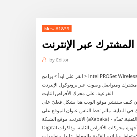
Mesa61859
لمشترك عبر الإنترنت
by
Editor
انقر على ابدأ > برامج > Intel PROSet Wireless > أداة توصيل WiFi المساعدة. انقر بزر المشتركة (دخول
متواصل وصوت عبر بروتوكول الإنترنت[VoIP]). ‏‏ سيتم تثبيت هذه الميزة، وكل الميزات
الفرعية، على محرك الأقراص الثابت
الآن كيف سننشر موقع الويب هذا بشكل فعليّ على
ك في البداية، مالم تعط الناس عنوان الموقع على
الانترنت. موقع الشبكة (aXabaka) - مصدرك الأول للأخبار و المستجدات في عالم التقنية. تقدِّم Western
Digital حلول تخزين بيانات، بما في ذلك أجهزة محركات الأقراص الثابتة، وذاكرات Flash SSD وحلول
تفاظ ببياناتهم القيِّمة والحفاظ عليها. منظومات