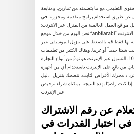
لمحتوى التعليمي مع ما يتضمنه من تمارين، ومتابعة
صل عن طريق استخدام برامج متقدمة ومخزونة في
نه 19‏‏/5‏‏/1442 بعد الهجرة افضل مواقع العمل العالمية من المنزل عبر الانترنت:
نحن اليوم من خلال موقع “anbilarabi” سوف نقدم لك افضل مواقع العمل العالمية من المنزل عبر الانترنت
ة بها فقط قم بالضغط على تنزيل الموسيقى عبر
إنترنت ليست شيئا جديداً أو غريبا. وهناك الكثير من تطبيقات
المتاحة لتحميل الموسيقى على الإنترنت. إليك قائمة أفضل 10. التسوق عبر الإنترنت هو نوعٌ من أنواع التجارة
ماتٍ من بائعٍ على الإنترنت باستخدام أي من أجهزة
سترداد محرك الأقراص الثابت، ننصحك بتنزيل "دليل
ا كنت راضيًا بهذه النتيجة، يمكنك شراء ترخيص R-Studio
عبر الإنترنت
لام عن رقم الاشتراك
في اختبار القدرات في