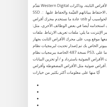
تقدِّم Western Digital حلول تخزين بيانات، بما في ذلك أجهزة محركات الأقراص الثابتة، وذاكرات Flash
SSD وحلول الذاكرة والبيانات الشخصية؛ لمساعدة العملاء على الاحتفاظ ببياناتهم القيِّمة والحفاظ عليها. ︎ : .
عادة ما نستخدم محرك أقراص usb لأداء العديد من الوظائف الشائعة، مثل: نقل الملفات بين الحواسيب أو
نك استخدامه أيضا في بعض الوظائف الأخرى، مثل:
 الإنترنت ما يلي: ملفات تعريف الارتباط. ملفات
ضعها موقع ويب على محرك الأقراص الثابت بجهاز
تر الخاص بك تم إصدار تحديث لبرمجيات نظام PlayStation 3 في 31 مارس 2020. من أجل تنزيل
نسخة 4.87 الخاصة ببرمجيات نظام PS3، ستحتاج إلى 200 ميجا بايت كحد أدنى من المساحة الخالية إما على
أقراص الضوئية باسترداد و / أو تخزين البيانات
اص ضوئية مثل الأقراص المضغوطة وأقراص DVD وأقراص BDs (أقراص Blu-ray) ، والتي تحتوي
أيًا منها على معلومات أكثر بكثير من خيارات