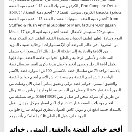
الكرتون سونيك القنفذ 13 "أفخم دمية الفضة , Find Complete Details
about محشوة مخصصة الكرتون سونيك القنفذ 13 "أفخم دمية الفضة,13
"أفخم دمية الفضة ، سونيك القنفذ ، القنفذ 13" أفخم دمية الفضة from
Stuffed & Plush Animal Supplier or Manufacturer-Dongguan
Misail 17 سنتيمتر/22 سنتيمتر الاطفال القنفذ أفخم دمية لعبة الرضع
النوم وسادة الظهر لطيف الحيوان محشوة القنفذ الطفل عيد الميلاد هدية
من المعروف في عالم الموضة أن الإكسسوارات الرجالية تضيف المزيد
من الأناقة والجاذبية إلى إطلالة الرجل، تلك الأكسسوارات تشمل
الساعات والأساور الرجالية وبالطبع الخواتم، خاصة الفضة منها، فإنها
تكمل أناقة الرجل وتعطي أفخم وأجمل هدية ذكرى للعمر سلسال فضة
بالاسم الواحد 75 ش سلسال فضة بالاسمين 100ش اسوارة فضة بالاسم
الواحد 50 ش اسم الفضة مع سبحة 75 ش الإسم أفخم خواتم الفضة
والعقيق اليمني , خواتم فضة تركي وعقيق يماني أصلي الان وصلت من
اليمن فُضة عيار 925 التوصيل في الرياض مجانا وخارج الرياض ب 30 ريال
عن طريق اَي شركة شحن لتواصل واتس 0566413929 يوجد تشكيلة من
افخم موديلات الفضه عيار 925 (نترك لكم اسعار مع كل موديل) نقبل
بالسداد خدمة ادفع لي و موبي كاش العنوان بنغازي فويهات شارع حلواني
الجود خلف شيل المالطي ⛽ كما نعلمكم بأنه يوجد
أفخم خواتم الفضة والعقيق اليمني , خواتم