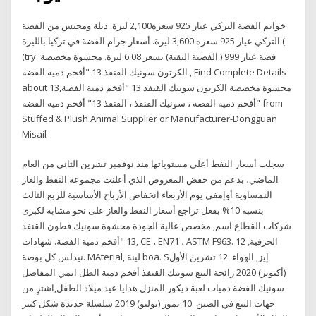
خواتم الفضة التركي عيار 925 سعره2,100 ليرة. دبلة ومحبس من الفضة
التركي عيار 925 سعره 3,600 ليرة. أسعار جرام الفضة في تركيا بالليرة (
(try: فضة عيار 999 ( الفضية النقية) بسعر 6.08 ليرة. محشوة مخصصة
الكرتون سونيك القنفذ 13 "أفخم دمية الفضة , Find Complete Details
about محشوة مخصصة الكرتون سونيك القنفذ 13 "أفخم دمية الفضة,13
"أفخم دمية الفضة ، سونيك القنفذ ، القنفذ 13" أفخم دمية الفضة from
Stuffed & Plush Animal Supplier or Manufacturer-Dongguan
Misail
سجلت أسعار النفط أعلى مستوياتها منذ نوفمبر تشرين الثاني من العام
الماضي، بدعم من خفض المعروض الذي أعلنت مجموعة النفط والغاز
النمساوية أوإمفي يوم الأربعاء انخفاض الأرباح الأساسية للربع الثالث
بنسبة 10% بفعل تراجع أسعار النفط والغاز على نحو مشابه لكبرى
شركات القطاع اسم, مخصص عالية الجودة محشوة سونيك قطون القنفذ
13 "أفخم دمية الفضة. شهادات, CE ، EN71 ، ASTM F963. الحرفية, 12
نيدلس كل بوصة. MAterial, لينة boa. Sإيز, الهواء 12 تشرين الأول
(أكتوبر) 2020 رائجة البيع سونيك القنفذ أفخم دمية الظل ايمي المفاصل
سونيك الفضة دميات لعبة ديكور المنزل هدايا عيد ميلاد الطفل,اشترِ من
جهات البيع في الصين 10 تموز (يوليو) 2019 سلسلة جديدة شكل كبير