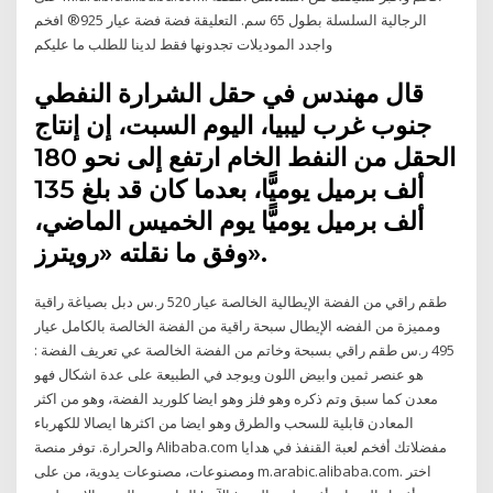
الرجالية السلسلة بطول 65 سم. التعليقة فضة فضة عيار 925®️ افخم
واجدد الموديلات تجدونها فقط لدينا للطلب ما عليكم
قال مهندس في حقل الشرارة النفطي
جنوب غرب ليبيا، اليوم السبت، إن إنتاج
الحقل من النفط الخام ارتفع إلى نحو 180
ألف برميل يوميًّا، بعدما كان قد بلغ 135
ألف برميل يوميًّا يوم الخميس الماضي،
وفق ما نقلته «رويترز».
طقم راقي من الفضة الإيطالية الخالصة عيار 520 ر.س دبل بصياغة راقية
ومميزة من الفضه الإيطال سبحة راقية من الفضة الخالصة بالكامل عيار
495 ر.س طقم راقي بسبحة وخاتم من الفضة الخالصة عي تعريف الفضة :
هو عنصر ثمين وابيض اللون ويوجد في الطبيعة على عدة اشكال فهو
معدن كما سبق وتم ذكره وهو فلز وهو ايضا كلوريد الفضة، وهو من اكثر
المعادن قابلية للسحب والطرق وهو ايضا من اكثرها ايصالا للكهرباء
والحرارة. توفر منصة Alibaba.com مفضلاتك أفخم لعبة القنفذ في هدايا
ومصنوعات، مصنوعات يدوية، من على m.arabic.alibaba.com. اختر