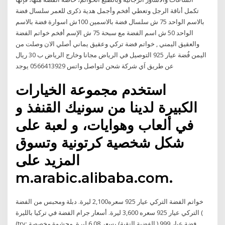
تكمل أناقة الرجل وتعطي أفخم وأجمل هدية ذكرى للعمر سلسال فضة
بالاسم الواحد 75 ش سلسال فضة بالاسمين 100ش اسوارة فضة بالاسم
الواحد 50 ش اسم الفضة مع سبحة 75 ش الإسم أفخم خواتم الفضة
والعقيق اليمني , خواتم فضة تركي وعقيق يماني أصلي الان وصلت من
اليمن فُضة عيار 925 التوصيل في الرياض مجانا وخارج الرياض ب 30 ريال
عن طريق اَي شركة شحن لتواصل واتس 0566413929 يوجد
استخدم مجموعة الخيارات
الكبيرة لدينا من سونيك القنفذ و
في ألعاب وهوايات، و لعبة على
شكل شخصية كرتونية وتسوق
المزيد على
m.arabic.alibaba.com.
خواتم الفضة التركي عيار 925 سعره2,100 ليرة. دبلة ومحبس من الفضة
التركي عيار 925 سعره 3,600 ليرة. أسعار جرام الفضة في تركيا بالليرة (
(try: فضة عيار 999 ( الفضية النقية) بسعر 6.08 ليرة. محشوة مخصصة