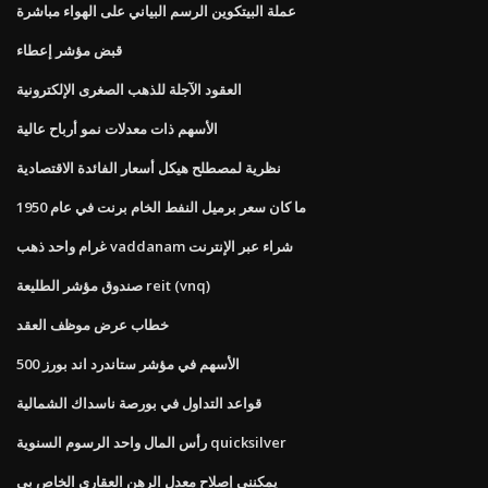
عملة البيتكوين الرسم البياني على الهواء مباشرة
قبض مؤشر إعطاء
العقود الآجلة للذهب الصغرى الإلكترونية
الأسهم ذات معدلات نمو أرباح عالية
نظرية لمصطلح هيكل أسعار الفائدة الاقتصادية
ما كان سعر برميل النفط الخام برنت في عام 1950
غرام واحد ذهب vaddanam شراء عبر الإنترنت
صندوق مؤشر الطليعة reit (vnq)
خطاب عرض موظف العقد
الأسهم في مؤشر ستاندرد اند بورز 500
قواعد التداول في بورصة ناسداك الشمالية
رأس المال واحد الرسوم السنوية quicksilver
يمكنني إصلاح معدل الرهن العقاري الخاص بي