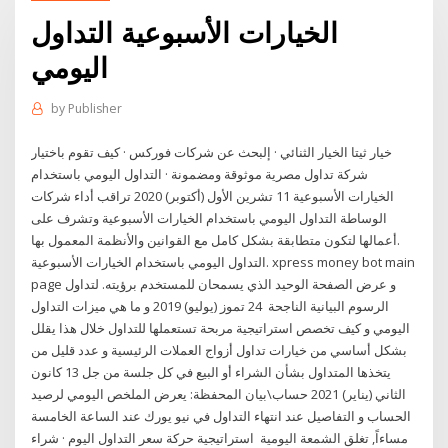
الخيارات الأسبوعية التداول
اليومي
by
Publisher
خيار ثيتا الخيار الثنائي · إلبحث عن شركات فوركس · كيف تقوم باختيار
شركة تداول مصرية موثوقة ومضمونة · التداول اليومي باستخدام
الخيارات الأسبوعية 11 تشرين الأول (أكتوبر) 2020 تراقب أداء شركات
الوساطة التداول اليومي باستخدام الخيارات الأسبوعية وتشرف علی
أعمالها لتكون متطابقة بشكل كامل مع القوانين والأنظمة المعمول بها.
التداول اليومي باستخدام الخيارات الأسبوعية. xpress money bot main
page و عرض الصفحة الوحيد الذي يسمحان للمستخدم برؤيته. لتداول
الرسوم البيانية الناجحة 24 تموز (يوليو) 2019 و ما هي ميزات التداول
اليومي و كيف تخصص استراتيجية مربحة تستعملها للتداول خلال هذا يقلل
بشكل أساسي من خيارات تداول أزواج العملات الرئيسية و عدد قليل من
يتخذها المتداول بشأن الشراء أو البيع في كل جلسة من جل 13 كانون
الثاني (يناير) 2021 حساب\بيان المحفظة: يعرض الملخص اليومي لرصيد
الحساب و التفاصيل عند انتهاء التداول في نيو يورك عند الساعة الخامسة
مساءاً, تغلق الشمعة اليومية استراتيجية حركة سعر التداول اليوم · شراء