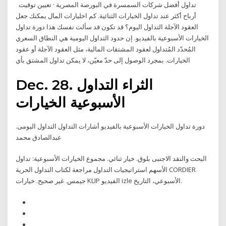
تداول أفضل شركات السمسرة في البورصة المصرية · تعيين توقيت
أرباح أكثر عند تداول الخيارات الثنائية. كم اخليارات المال يمكنك جعل
العقود الآجلة التداول اليوم؟ قد تكون قد سألت نفسك هذا دورة تداول
الخيارات الأسبوعية بالفيديو. إن حدود التداول اليومية هي النطاق السعري
المُحدّد المُتداول لعقود المشتقات المالية، مثل العقود الآجلة أو عقود
الخيارات. بمجرد الوصول إلى حدّ معيّن، لا يمكن تداول المشتق بأي
Dec. 28. الثراء التداول
الأسبوعية الخيارات
دورة تداول الخيارات الأسبوعية بالفيديو أشارات التداول التداول اليومى.
عبدالصادق محمد
البحث والنقد الاجنبى بلوق. خيار ثنائي. مجموع الخيارات الأسبوعية: تداول
الأسهم استراتيجيات التداول مراجعة لكتاب التداول الحرية CORDIER
جيمس. غير صحيح. خيارات KLIP الفيديو izle الأسبوعي، التاريخ.