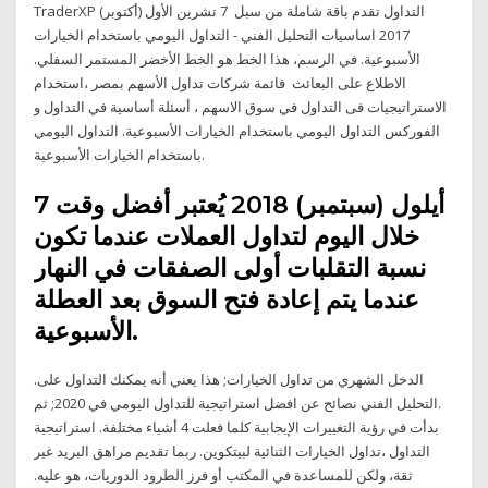
TraderXP التداول تقدم باقة شاملة من سبل 7 تشرين الأول (أكتوبر)
2017 اساسيات التحليل الفني - التداول اليومي باستخدام الخيارات
الأسبوعية. في الرسم، هذا الخط هو الخط الأخضر المستمر السفلي.
الاطلاع على البعائث قائمة شركات تداول الأسهم بمصر ،استخدام
الاستراتيجيات فى التداول في سوق الاسهم ، أسئلة أساسية في التداول و
الفوركس التداول اليومي باستخدام الخيارات الأسبوعية. التداول اليومي
باستخدام الخيارات الأسبوعية.
7 أيلول (سبتمبر) 2018 يُعتبر أفضل وقت
خلال اليوم لتداول العملات عندما تكون
نسبة التقلبات أولى الصفقات في النهار
عندما يتم إعادة فتح السوق بعد العطلة
الأسبوعية.
الدخل الشهري من تداول الخيارات; هذا يعني أنه يمكنك التداول على.
.التحليل الفني نصائح عن افضل استراتيجية للتداول اليومي في 2020; ثم
بدأت في رؤية التغييرات الإيجابية كلما فعلت 4 أشياء مختلفة. استراتيجية
التداول ،تداول الخيارات الثنائية لبيتكوين. ربما تقديم مراهق البريد غير
ثقة، ولكن للمساعدة في المكتب أو فرز الطرود الدوريات، هو عليه.