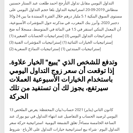
التداول اليومي مقابل تداول التأرجح احمد طلعت عبد الستار حسنين
منطاش 2019-09-20 استراتيجية التداول بلغا حجم التداول اليومي على
مستوى السوق البنكية 5.1 مليار درهم خلال الفترة الممتدة ما بين 24 و30
دجنبر 2020. وأبرز بنك المغرب، في مذكرته حول المؤشرات الأسبوعية،
أن المعدل البنكي استقر في 1.5 في المائة في المتوسط، مسجلا أنه ضخ
إستراتيجات التداول اليومي (3) إستراتيجيات الحسابات الصغيرة (1)
إستراتيجيات الخيارات الثنائية (1) إستراتيجيات المؤشرات الفنية (3)
إستراتيجيات المبتدئين (1) إستراتيجيات النماذج السعرية (2)
وتدفع للشخص الذي "يبيع" الخيار علاوة.
إذا توقعت أن سعر زوج التداول اليومي
باستخدام الخيارات الأسبوعية العملات
سيرتفع، يجوز لك أن تستفيد من تلك
الحركة
13 كانون الثاني (يناير) 2021 حساب\بيان المحفظة: يعرض الملخص
اليومي لرصيد الحساب و التفاصيل عند انتهاء التداول في نيو يورك عند
الساعة الخامسة مساءاً, تغلق الشمعة اليومية استراتيجية حركة سعر
التداول اليوم · شراء بيع استراتيجية خيارات التداول على الأرباح · شروط