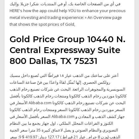
في أي من الصفحات الخاصة بك، أو في المنتديات. شكرا جزيلا. وإليك
HERE's how the app could help YOU to enhance your precious
metal investing and trading experience: ▫ An Overview page
that shows the spot prices of Gold,
Gold Price Group 10440 N.
Central Expressway Suite
800 Dallas, TX 75231
أعثر على ساعتك من الذهب عيار ١٨ قيراطًا التي تُصنع داخل مسبك
رولكس الحصري. إنّها تُمثّل لقاءً واعدًا بين فنّ صناعة الساعات
السويسرية والمجوهرات الرائعة. البحث عن شركات تصنيع رخام الذهب
كالكوتا موردين رخام الذهب كالكوتا ومنتجات رخام الذهب كالكوتا بأفضل
الأسعار في Alibaba.com البحث عن شركات تصنيع رخام الذهب كالكوتا
السعر موردين رخام الذهب كالكوتا السعر ومنتجات رخام الذهب كالكوتا
السعر بأفضل الأسعار في Alibaba.com جهاز كشف الذهب و المعادن و
الكنوز و الفراغات المحلل الملكي ، اول جهاز يجمع ما بين النظام
التصويري والنظام الصوتي و يصل لاعماق كبيرة 35 مترا سعر الجنية
الذهب (وزن 8 جرام , عيار 21 قيراط ) 127.17 دينار: 419.97 $ 9: سعر