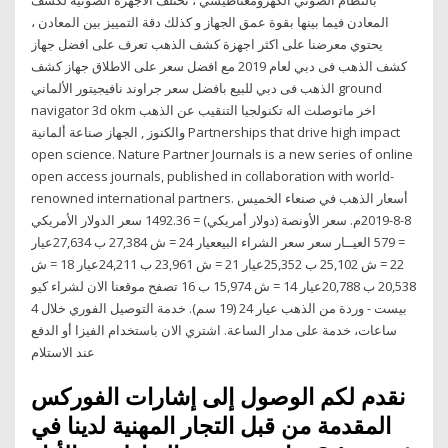
المعادن فيما بينها بقوة عمق الجهاز و كذلك دقة التمييز بين المعادن ،
يحتوي معرضنا على اكثر اجهزة كشف الذهب تعرف على افضل جهاز
كشف الذهب فى دبي لعام 2019 مع افضل سعر على الاطلاق جهاز كشف
الذهب فى دبي للبيع بافضل سعر جراوند نافيجيتور الألماني ground
navigator 3d okm اخر ماتوصلت اله تكنولجيا التنقيب عن الذهب
والكنوز , الجهاز صناعة ألمانية Partnerships that drive high impact
open science. Nature Partner Journals is a new series of online
open access journals, published in collaboration with world-
renowned international partners. أسعار الذهب في صنعاء الخميس
8-8-2019م. ️سعر الأونصة (دولار أمريكي) = 1492.36 ️سعر الدولار الأمريكي
= 579 العيــار سعر سعر الشراء البيععيار 24 = ش 27,384 ب 27,634عيار
22 = ش 25,102 ب 25,352عيار 21 = ش 23,961 ب 24,211عيار 18 = ش
20,538 ب 20,788عيار 14 = ش 15,974 ب 16 تصفح موقعنا الان لشراء كيو
بيست - وردة من الذهب عيار 24 (19 سم). خدمة التوصيل الفوري خلال 4
ساعات، خدمة على مدار الساعة. اشتري الان باستخدام الفيزا أو الدفع
عند الاستلام
نقدم لكم الوصول إلى إشارات الفوركس
المقدمة من قبل التجار المهنية لدينا في