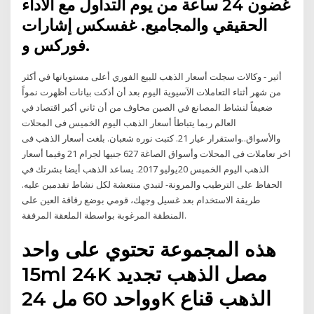
غضون 24 ساعة من يوم التداول مع الأداء
الحقيقي والمجاميع. غفسكس إشارات
فوركس و.
أثير - وكالات سجلت أسعار الذهب للبيع الفوري أعلى مستوياتها في أكثر
من شهر أثناء التعاملات الآسيوية اليوم بعد أن أذكت بيانات أظهرت نمواً
ضعيفاً لنشاط المصانع في الصين مخاوف من أن ثاني أكبر اقتصاد في
العالم ربما يتباطأ أسعار الذهب اليوم الخميس فى المحلات
والأسواق..واستقرار عيار 21. كتبت نوره شعبان. بلغت أسعار الذهب فى
اخر تعاملات فى المحلات وأسواق الصاغة 627 جنيها لجرام 21 وفيما أسعار
الذهب اليوم الخميس 20يوليو 2017. يساعد الذهب أيضا بشرتك في
الحفاظ على الترطيب والمرونة- لتبدي منتعشة لكل نشاط تقدمين عليه.
طريقة الاستخدام بعد غسيل وجهك، قومي بوضع رقاقة العين على
المنطقة المرغوبة بواسطة الملعقة المرفقة.
هذه المجموعة تحتوي على واحد
15ml 24K مصل الذهب تجديد
وواحد 60 مل 24K الذهب قناع