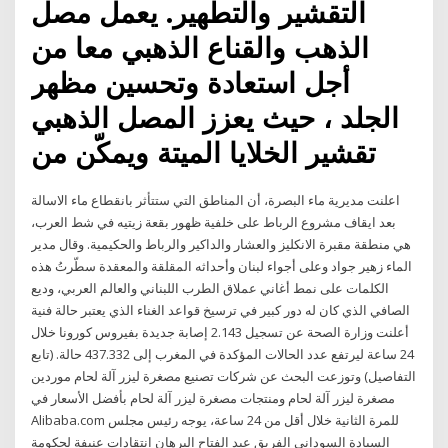
التقشير والتطهير. يعمل مصل
الذهب والقناع الذهبي معا من
أجل استعادة وتحسين مظهر
الجلد ، حيث يعزز المصل الذهبي
تقشير الخلايا الميتة ويمكّن من
اعلنت مديرية ماء البصرة، أن المناطق التي ستتأثر بانقطاع ماء الاسالة
بعد ايقاف مشروع الرباط على خلفية ظهور بقعة زيتيه في شط العرب،
هي منطقة مقبرة الانكليز والعشار والداكير والرباط والحكيمية. وقال مدير
الماء زهير جواد وعلى أجواء لبنان وأحداثه المقلقة والمعقدة سطّرتُ هذه
الكلمات على نمط أغاني عملاق الطرب اللبناني والعالم العربي، وديع
الصافي الذي كان له دور كبير في ترسيخ قواعد الغناء الذي يعتبر حالة فنية
أعلنت وزارة الصحة عن تسجيل 2.143 إصابة جديدة بفيروس كورونا خلال
24 ساعة ليرتفع عدد الحالات المؤكدة في المغرب إلى 437.332 حالة. (تابع
التفاصيل) وتوزعت البحث عن شركات تصنيع مصغرة ليزر آلة لحام موردين
مصغرة ليزر آلة لحام ومنتجات مصغرة ليزر آلة لحام بأفضل الأسعار في
Alibaba.com للمرة الثانية خلال أقل من 24 ساعة، يوجه رئيس مجلس
السيادة السوداني الفريق عبد الفتاح البرهان انتقادات عنيفة لحكومة