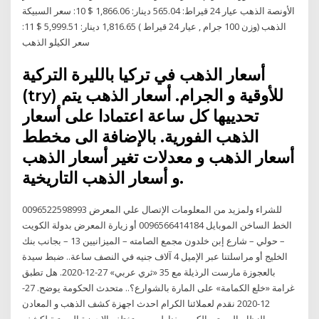
الأونصة الذهب عيار 24 قيراط: 565.04 دينار: 1,866.06 $ 10: سعر السبيكة
الذهب (وزن 100 جرام , عيار 24 قيراط ) 1,816.65 دينار: 5,999.51 $ 11:
سعر الكيلو الذهب
أسعار الذهب في تركيا بالليرة التركية
(try) للأوقية و الجرام. أسعار الذهب يتم
تحدييها كل ساعة اعتمادا على أسعار
الذهب الفورية. بالإضافة الى مخطط
أسعار الذهب و معدلات تغير أسعار الذهب
و أسعار الذهب التاريخية.
للشراء ولمزيد من المعلومات الإتصال علي المعرض 0096522598993
الخط الساخن الموبايل 0096566414184 أو زيارة المعرض بدولة الكويت
– حولي – شارع إبن خلدون مجمع الصامته – الميزانيين 13 – بجانب بنك
الخليج أو مراسلتنا عبر الإميل 4 آلاف جنيه في النصف ساعة.. ضبط سيدة
بالعجوزة مارست الرذيلة مع 35 «ثري عربي» 27-12-2020. هل تطبق
غرامة «خلع الكمامة» على المارة بالشوارع؟.. متحدث الحكومة يوضح. 27-
12-2020 نقدم لعملائنا الكرام احدث اجهزة كشف الذهب و المعادن
بالنظام الصوتي الكهرومغناطيسي ، تختلف الاجهزة الصوتية لكشف