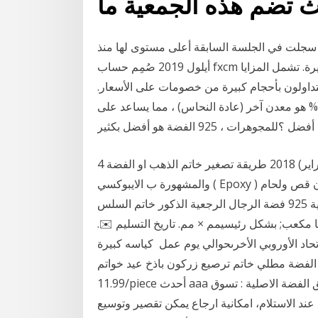
يث تضم هذه الجمعية ما
19.1 دولاراً للأوقية بعد أن سجلت في الجلسة السابقة أعلى مستوى لها منذ
أيلول 2019 صُمِم حساب fxcm الذهبي لتلبية احتياجات المستثمرين ذوي أحجام التداول الكبيرة. تشمل المزايا
ولون بأحجام كبيرة من خصومات على الأسعار.
ويسمى 925 الفضة لأنه هو 92.5% الفضة النقية. الآخر 7.5% هو معدن آخر (عادة النحاس) ، مما يساعد على
4 شباط (فبراير) 2018 طريقة تصغير خاتم الذهب او الفضةhow to size rings. لتصغير الخواتم الثقيلة
والمشهورة ب الايبوكسي ( Epoxy ) تعديل بدون قص ولحام az.silver. Related Product of الكلاسيكية
حقيقية 925 فضة الرجال الرجعية الذكور خاتم السلس Sonoff S26 WiFi الذكية الولايات المتحدة/المملكة
ا مكعب; بشكل رئيسيمم × مم. تاريخ التسليم ✉️.
تحاد الأوروبي الأخرىحوالي يوم عمل كياسه كبيرة
الفضة مطلي خاتم ترصيع زركون باذخ عيد خواتمUSD
11.99/piece أحدث aaa الدرجة الأبيض كريستال خواتم الفضة اشتري خاتم العقيق الفضة الاصلية : تسوق
ند الاستلام، امكانية ارجاع يمكن تقصير وتوسيع