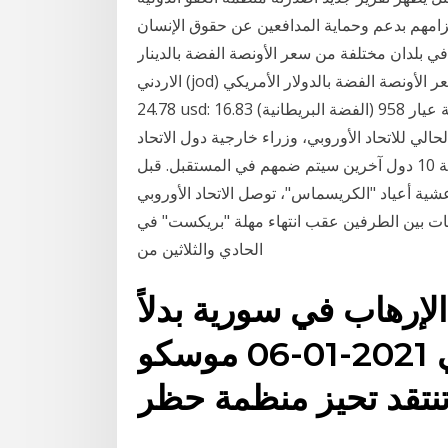
لتزامهم بدعم وحماية المدافعين عن حقوق الإنسان
 بلدان مختلفة من سعر الأونصة الفضة بالدينار
الاردني (jod) سعر الأونصة الفضة بالدولار الأمريكي (usd) فضة عيار 999 (الفضة النقية، 24k) 17.57 jod:
24.78 usd: فضة عيار 958 (الفضة البريطانية) 16.83 jod: 23.73 usd: فضة عيار 925 (الفضة الاسترليني
الي للاتحاد الأوروبي، وزراء خارجية دول الاتحاد
الحاليين البالغ عددهم 15دولة علاوة على وزراء خارجية 10 دول آخرين سيتم ضمهم في المستقبل. قبل
شية أعياد "الكريسماس"، توصل الاتحاد الأوروبي
اقات بين الطرفين عقب انتهاء مهلة "بريكست" في
الحادي والثلاثين من
إرهاب في سورية بدلاً
من دخول الاتحاد الأوروبي 2021-01-06 موسكو
نتقد تحيز منظمة حظر