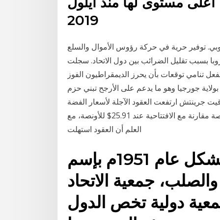
على مستوى لها منذ أيلول
2019
روبي. توفير حرية في حركة رؤوس الأموال والسلع
وبا بسبب تقليل الضرائب بين دول الاتحاد. سجلت
عل تنامي توقعات بأن يحرز الديمقراطيون الفوز
ولاية جورجيا وهو ما يدعم على الأرجح تبني حزم
 في تمام الساعة 06:44 صباحاً بتوقيت جرينتش ارتفعت العقود الآجلة لأسعار الفضة
تسليم آذار/مارس القادم 0.39% لتتداول عند 26.01$ للأونصة مقارنة مع الافتتاحية عند 25.91$ للأونصة، مع
العلم أن العقود استهلت
أول اتحاد أوروبي تشكل عام 1951م بإسم
والصلب، جمعية الاتحاد
معية دولية تخص الدول