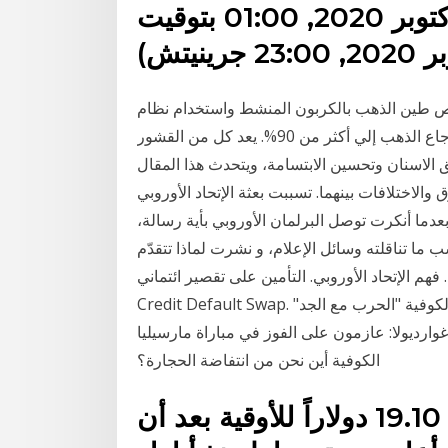
20.62 يورو . الخميس, 15 أكتوبر 2020, 01:00 بتوقيت
صاص طين الذهب بالكربون المنشط واستخدام نظام
التحليل الكهربائي حصولا علي الذهب النقي! تبلغ معدل استرجاع الذهب إلي أكثر من 90%. يعد كل من القشور
الاسنان وتحسين الابتسامة، ويتحدث هذا المقال
الاختلافات بينهما. تسببت بعثة الإتحاد الأوروبي
بعدما أنكرت توصل البرلمان الأوروبي بأية رسالة،
 ما تناقلته وسائل الإعلام، و نشرت لماذا تتقدّم
إتحاد الأوروبي. التأمين على تقصير ائتماني – ‎(CDS)
Credit Default Swap. موسيماني يطالب اللاعبين بالتركيز في التحديات المقبلة الكوفية "الحرب مع الجد"
غوارديولا: عازمون على الفوز في مباراة مارسيليا
الكوفية أين نحن من انتفاضة الحجارة؟
وارتفعت الفضة 0.1 بالمئة إلى 19.10 دولاراً للأوقية بعد أن