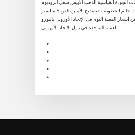
ايات الجودة القياسية الذهب الأبيض شغل الروديوم
تصفيح الأميرة قص 5 ملليمتر cz المرأة خاتم الزفاف مجموعات خاتم الخطوبة USD موقع اسعار الذهب في
فضة اليوم في الإتحاد الأوروبي باليورو (EUR) بيع وشراء ، واليورو هو
العملة الموحدة في دول الإتحاد الأوروبي