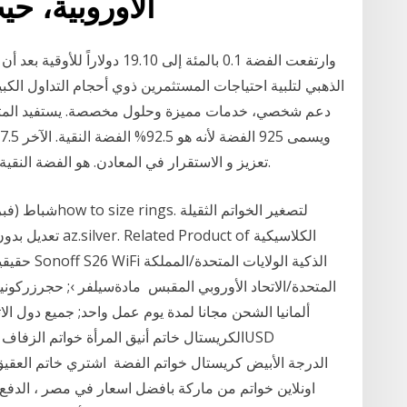
الاوروبية، ح
وارتفعت الفضة 0.1 بالمئة إلى 0
دعم شخصي، خدمات مميزة وحلول مخصصة. يستفيد المتدا
تعزيز و الاستقرار في المعادن. هو الفضة النقية أفضل ؟للمجوهرات ، 925 الفضة هو أفضل بكثير.
المتحدة/الاتحاد الأوروبي المقبس مادةسيلفر ›; حجرزركوني
ألمانيا الشحن مجانا لمدة يوم عمل واحد; جميع دول الا
الكريستال خاتم أنيق المرأة خواتم الزفاف 
اونلاين خواتم من ماركة بافضل اسعار في مصر ، الدفع ع