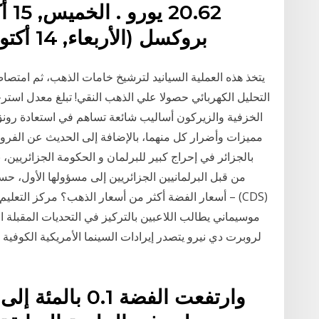
بروكسل (الأربعاء, 14 أكتوبر 2020, 23:00 جرينيتش)
يتخذ هذه العملية السيانيد لترشيخ خامات الذهب، ثم امت
الخزفية والزيركون أساليب شائعة تساهم في استعادة رونق 
مميزات وأضرار كل منهما، بالإضافة إلى الحديث عن الفروق و
بالجزائر في إحراج كبير للبرلمان و الحكومة الجزائريين، 
من قبل البرلمانيين الجزائريين إلى مسؤولها الأول، حسب
أسعار الفضة أكثر من أسعار الذهب؟ مركز التعليم. فهم ال
لروبرت دي نيرو يتصدر إيرادات السينما الأمريكية الكوفية 