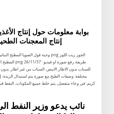
بوابة معلومات حول إنتاج الأغذي
منتجات Konditerckie. إنتاج المعجنات الط
وجبة فول الصويا المطبخ النباتي الغذاء ا
المطبخ النباتي 
للسناب بدون الاطار الابيض. السناب من غير اطار. بدون
مختلفة: وصفات الطبخ مع صورة يتم استبدال الزبدة، 
كريم. في وعاء منفصل، يتم خلط جميع المكونات، النفط قبل
نائب يدعو وزير النفط ال