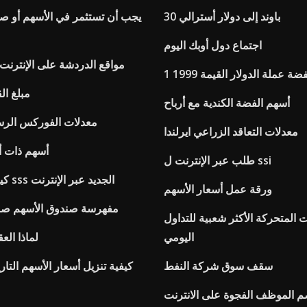
30 باوند إلى دولار أسترالي
يجب أن تستثمر في الأسهم أو صنا
اجتماع دول أوبك اليوم
مواقع الدردشة على الإنترنت
فضة عملة الدولار القيمة 1999
مبلغ ال
أسهم الفضة الكندية مع أرباح
Reuters معدلات الفوركس ال
معدلات التعاقد الزراعي ايرلندا
أسهم ذات أر
طلب عبر الإنترنت ل ssi
كيفية تطبيق رقم sss الجديد عبر الإنترنت
ورقة عمل أسعار الأسهم
Msci eafe مفهرسة صندوق الأسهم ص
المتحركة الأكثر شعبية للتداول
اليومي
لماذا الع
سقف سوق شركة النفط
كيفية تنزيل أسعار الأسهم الت
 الموظف الفجوة على الانترنت