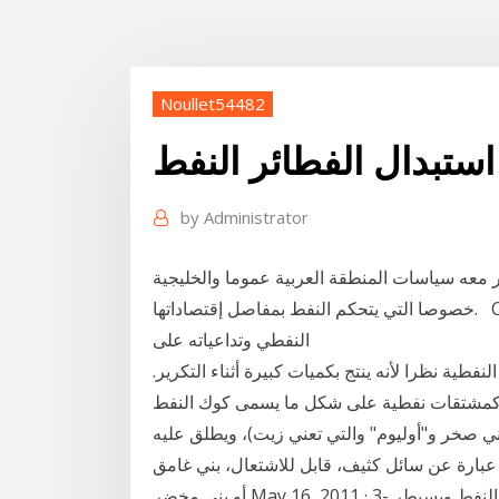
Noullet54482
استبدال الفطائر النفط
by
Administrator
ر معه سياسات المنطقة العربية عموما والخليجية
خصوصا التي يتحكم النفط بمفاصل إقتصاداتها. CNBCعربية خصصت برنامج "النفط والطاقة" لعرض الخبر
النفطي وتداعياته على
فطية نظرا لأنه ينتج بكميات كبيرة أثناء التكرير.
 نفطية على شكل ما يسمى كوك النفط (Petroleum coke). النفط
عني صخر و"أوليوم" والتي تعني زيت)، ويطلق عليه
و عبارة عن سائل كثيف، قابل للاشتعال، بني غامق
أو بني مخضر May 16, 2011 · 3- يمنع النفط من الدفق إلي البئر والأنابيب لأنه يضغط على النفط ويسيطر