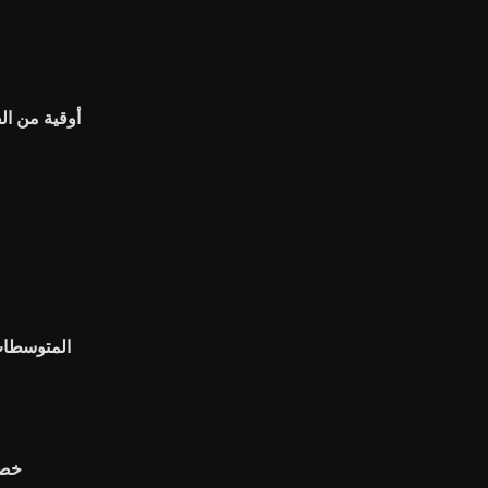
1 أوقية من ال
المتوسطات 
خصم