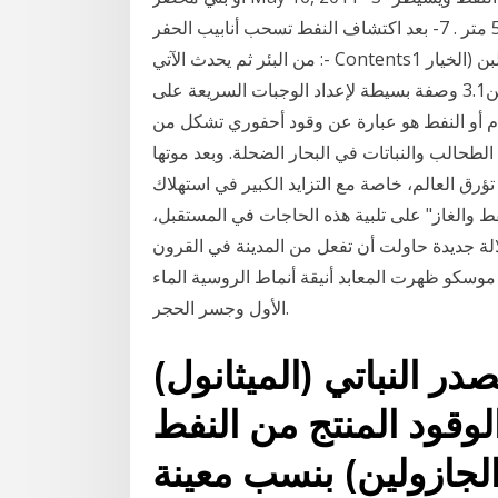
عليه داخل الطبقات . 6- يصل الحفر إلي أعماق سحيقة 5000 متر . 7- بعد اكتشاف النفط تسحب أنابيب الحفر
من البئر ثم يحدث الآتي :- Contents1 أفضل 5 فطائر لذيذة أكثر لتناول الإفطار1.1 الفطائر على اللبن (الخيار
الثاني)2 الفطائر اللذيذة3 كيفية طهي الفطائر وجعل العجين3.1 وصفة بسيطة لإعداد الوجبات السريعة على
ط الخام أو النفط هو عبارة عن وقود أحفوري تشكل من
 الطحالب والنباتات في البحار الضحلة. وبعد موتها
ؤرق العالم، خاصة مع التزايد الكبير في استهلاك
ط والغاز" على تلبية هذه الحاجات في المستقبل،
لة جديدة حاولت أن تفعل من المدينة في القرون
سكو ظهرت المعابد أنيقة أنماط الروسية الماء
الأول وجسر الحجر.
ر النباتي (الميثانول)
لوقود المنتج من النفط