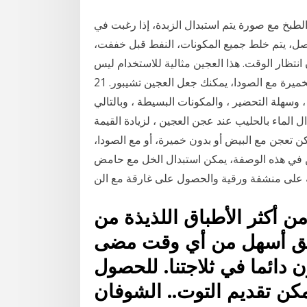
طبخ مع صورة يتم استبدال الزبدة، إذا رغبت في
صل، يتم خلط جميع المكونات، النفط قبل خففت،
 انتظار الوقت. هذا العجين مثالية للاستخدام ليس
فقط للفطائر في النفط، ولكن الكعك. إذا كنت استبدال الخميرة مع الصودا، يمكنك جعل العجين تشيبور. 21
 المقلية ، وسهلة التحضير ، والمكونات البسيطة ، وبالتالي
الماء بالحليب عند عجن العجين ، لزيادة القيمة
مكن تعجن مع البيض أو بدون خميرة، أو مع الصودا،
ن في هذه الوصفة، يمكن استبدال الخل مع حامض
 على منشفة ورقية والحصول على غارقة مع الن
 أكثر الأطباق اللذيذة من
طبق أسهل من أي وقت مضى
 دائما في ثلاجتنا. للحصول
كن تقديم التوت.. الشوفان