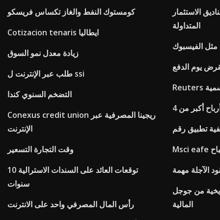
ديق الاستثمار
كومستوك النفط والغاز تكساس فريسكو
المتداولة
Cotizacion tenaris ايطاليا
 مثل الفيسبوك
زيادة معدل نمو السوق
قرض يوم الدفع
طلب عبر الإنترنت ل ssi
رسمية
التضخم السنوي كندا
باح أكبر من 4
Conexus credit union ريجينا المصرفية عبر
الإنترنت
باح
وقت التجارة التسعير
قود الآجلة مهمة
توقعات العائد على السندات الاسترالية 10
سنوات
اريخية من جوجل
المالية
رأس المال المصرفي واحد على الانترنت