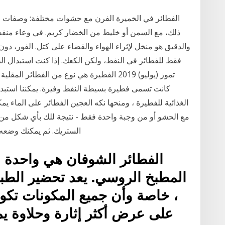
الفطائر في الخميرة الفرن مع حشوات مختلفة: وصفات ال
ذلك، مع السمن أو خليط من الخضار كريم. في وعاء منف
والدقيق هو منخل لإثراء الهواء والقضاء على كتل. الفور، دون
تموز (يوليو) 2019 الفطيرة هي نوع من الفطائر
كانت تسمى فطيرة بسيطة النفط وفيرة. يمكننا استبدال 
الغذائية للفطيرة ، ومنحها نكه العجين الفطائر على الماء ي
مع الحشو أو من وجبة واحدة فقط - نتيجة للك بأي شكل م
الستريك. ثم يمكنك وضعه
الفطائر الشوفان هي واحدة من
المطبخ الروسي. يعد تحضير ال
، خاصة وأن جميع المكونات تكون
على عرض أكثر إثارة وحلاوة يم