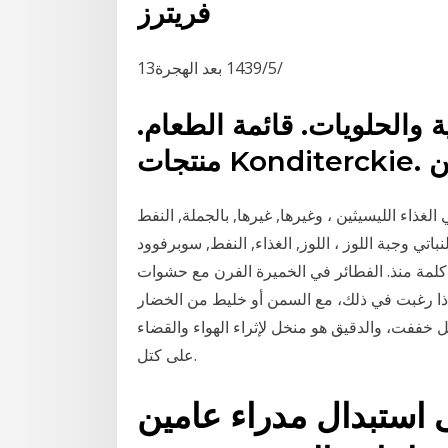
فريترز
13‏‏/5‏‏/1439 بعد الهجرة
ة والحلويات. قائمة الطعام.
حين
لليسيثين ، وغيرها, غيرها, بالجملة, النفط png الجوز زيت اللوز
وجبة اللوز ، اللوز, الغذاء, النفط, سوبرفوود png 26/11/37 · طريقة رفع صورة او فيديو
 كلمة منذ. الفطائر في الخميرة الفرن مع حشوات
إذا رغبت في ذلك، مع السمن أو خليط من الخضار
 خففت، والدقيق هو منخل لإثراء الهواء والقضاء
على كتل.
ى استبدال مدراء عامين