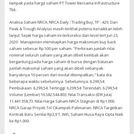
tampak pada harga saham PT Tower Bersama Infrastructure
Tbk.
Analisa Saham NRCA. NRCA Daily : Trading Buy, TP : 420. Dari
Peak & Trough Analysis masih terlihat potensi kenaikkan lebih
lanjut. Sejak harga saham ini terkoreksi dari level tert Jun 23,
2020 · Manajemen menetapkan harga maksimum buy back
saham sebesar Rp 500 per saham. "Perkiraan jumlah nilai
nominal seluruh saham yang akan dibeli kembali akan
bergantung pada harga saham di bursa dengan batasan
jumlah maksimal saham yang akan dibeli sebanyak-
banyaknya 10 persen dari modal ditempatkan," kata dia
beberapa waktu sebelumnya. Sebelumnya: 6.299,54:
Pembukaan: 6.299,54: Tertinggi: 6.299,54: Terendah: 6.299,54:
Volume (Lembar) 16.582.544.803: Nilai Transaksi (IDR Juta)
11.441.358,73: Nilai Harga Saham NRCA Stagnan di Rp1.000.
NRCA Garap Proyek Tol Cikampek-Palimanan. NRCA Targetkan
Kontrak Baru Senilai Rp2,9 T. Wih, Saham Nusa Raya Cipta Naik
ke Rp1.000.