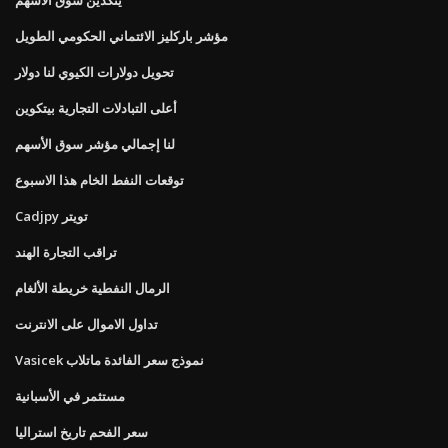
مؤشر باركليز الائتماني الحكومي الطويل
تحويل دولارات الكيوي لنا دولار
أعلى التبادلات التجارية بيتكوين
لنا إجمالي مؤشر سوق الأسهم
توقعات النفط الخام هذا الاسبوع
Cadjpy تويتر
تراقب التجارة الهند
الرمال النفطية خريطة الألغام
تداول الاموال على الانترنت
Vasicek نموذج سعر الفائدة ماتلاب
مستثمر في الأسبانية
سعر الفحم تاريخ استراليا