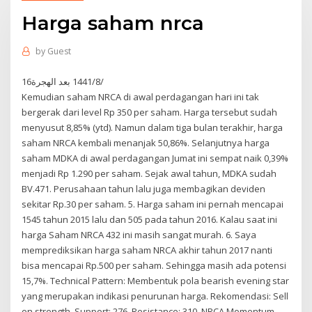
Harga saham nrca
by
Guest
16‏‏/8‏‏/1441 بعد الهجرة
Kemudian saham NRCA di awal perdagangan hari ini tak
bergerak dari level Rp 350 per saham. Harga tersebut sudah
menyusut 8,85% (ytd). Namun dalam tiga bulan terakhir, harga
saham NRCA kembali menanjak 50,86%. Selanjutnya harga
saham MDKA di awal perdagangan Jumat ini sempat naik 0,39%
menjadi Rp 1.290 per saham. Sejak awal tahun, MDKA sudah
BV.471. Perusahaan tahun lalu juga membagikan deviden
sekitar Rp.30 per saham. 5. Harga saham ini pernah mencapai
1545 tahun 2015 lalu dan 505 pada tahun 2016. Kalau saat ini
harga Saham NRCA 432 ini masih sangat murah. 6. Saya
memprediksikan harga saham NRCA akhir tahun 2017 nanti
bisa mencapai Rp.500 per saham. Sehingga masih ada potensi
15,7%. Technical Pattern: Membentuk pola bearish evening star
yang merupakan indikasi penurunan harga. Rekomendasi: Sell
on strength. Support: 276. Resistance: 310. NRCA Momentum