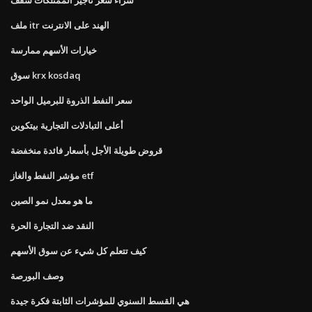
ملف itr الهند على الانترنت
خيارات الأسهم ممارسة
سوق krx kosdaq
سعر النفط الذروة للبرميل الواحد
أعلى التبادلات التجارية بيتكوين
قروض طويلة الأجل بأسعار فائدة منخفضة
مؤشر النفط والغاز etf
ما هو معدل نمو الصين
النقد ضد التجارة الحرة
كيف تتعلم كل شيء عن سوق الأسهم
وصف البورصة
هي القسط السنوي للمؤشرات الثابتة فكرة جيدة