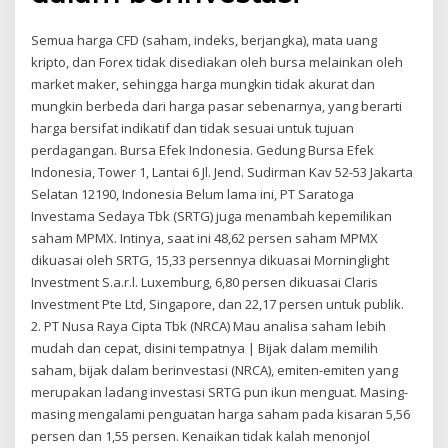
Semua harga CFD (saham, indeks, berjangka), mata uang
kripto, dan Forex tidak disediakan oleh bursa melainkan oleh
market maker, sehingga harga mungkin tidak akurat dan
mungkin berbeda dari harga pasar sebenarnya, yang berarti
harga bersifat indikatif dan tidak sesuai untuk tujuan
perdagangan. Bursa Efek Indonesia. Gedung Bursa Efek
Indonesia, Tower 1, Lantai 6 Jl. Jend. Sudirman Kav 52-53 Jakarta
Selatan 12190, Indonesia Belum lama ini, PT Saratoga
Investama Sedaya Tbk (SRTG) juga menambah kepemilikan
saham MPMX. Intinya, saat ini 48,62 persen saham MPMX
dikuasai oleh SRTG, 15,33 persennya dikuasai Morninglight
Investment S.a.r.l. Luxemburg, 6,80 persen dikuasai Claris
Investment Pte Ltd, Singapore, dan 22,17 persen untuk publik.
2. PT Nusa Raya Cipta Tbk (NRCA) Mau analisa saham lebih
mudah dan cepat, disini tempatnya | Bijak dalam memilih
saham, bijak dalam berinvestasi (NRCA), emiten-emiten yang
merupakan ladang investasi SRTG pun ikun menguat. Masing-
masing mengalami penguatan harga saham pada kisaran 5,56
persen dan 1,55 persen. Kenaikan tidak kalah menonjol