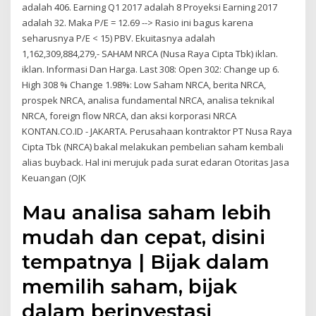
adalah 406. Earning Q1 2017 adalah 8 Proyeksi Earning 2017
adalah 32. Maka P/E = 12.69 --> Rasio ini bagus karena
seharusnya P/E < 15) PBV. Ekuitasnya adalah
1,162,309,884,279,- SAHAM NRCA (Nusa Raya Cipta Tbk) iklan.
iklan. Informasi Dan Harga. Last 308: Open 302: Change up 6.
High 308 % Change 1.98%: Low Saham NRCA, berita NRCA,
prospek NRCA, analisa fundamental NRCA, analisa teknikal
NRCA, foreign flow NRCA, dan aksi korporasi NRCA
KONTAN.CO.ID - JAKARTA. Perusahaan kontraktor PT Nusa Raya
Cipta Tbk (NRCA) bakal melakukan pembelian saham kembali
alias buyback. Hal ini merujuk pada surat edaran Otoritas Jasa
Keuangan (OJK
Mau analisa saham lebih
mudah dan cepat, disini
tempatnya | Bijak dalam
memilih saham, bijak
dalam berinvestasi