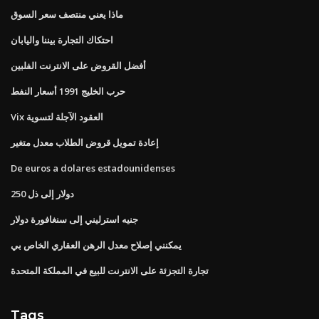
ماذا يعني منتصف سعر السوق
احتكاك التجارة بيننا واليابان
أفضل القروض على الانترنت الفلبين
حرب الخليج 1991 أسعار النفط
Vix العقود الآجلة لتسوية
إعادة تمويل قروض الطلاب معدل متغير
De euros a dolares estadounidenses
250 دولار إلى ذل
جنيه استرليني إلى سنغافورة دولار
يمكنني إصلاح معدل الرهن العقاري الخاص بي
تجارة التجزئة على الانترنت للبيع في المملكة المتحدة
Tags