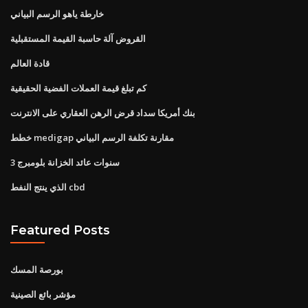
خارطة ياهو الرسم البياني
القروض آلة حاسبة القيمة المستقبلية
قادة العالم
كم تبلغ قيمة العملات الفضية الحقيقية
بنك أمريكا سداد قرض الرهن العقاري على الانترنت
خطط medigap مقارنة تكلفة الرسم البياني
3 سنوات عائد الخزانة بلومبرج
الذي ينتج النفط cbd
Featured Posts
بورصة المسك
مؤشر بائع الصينية