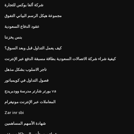
شركة ألفا بوكس ​​للتجارة
مجموعة هيكل الرسم البياني التفوق
عقود الدفاع السعودية
بنس يخزننا
كيف يعمل التداول قبل وبعد السوق؟
كيفية شراء شركة الاتصالات السعودية بطاقة مسبقة الدفع عبر الإنترنت
تاجر الاسلوب بشكل مذهل
فصول التداول في كويمباتور
بورتر شارتر مدرسة وودبريدج va
المعاملات عبر الإنترنت مونيغرام
Zar inr sbi
شهادة الأسهم المساهمين
شراء سعر تأجير الممتلكات سقف