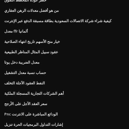
من هو أفضل معدلات الرهن العقاري
كيفية شراء شركة الاتصالات السعودية بطاقة مسبقة الدفع عبر الإنترنت
معدل ffr ألمانيا
خيار منح الأسهم تاريخ انتهاء الصلاحية
عقود سبيل المثال المناظر الطبيعية
معدل الضريبة دخل يوتا
حساب نسبة معدل التشغيل
النفط العقود الآجلة التخلف
أهم الشركات التجارية المسجلة الملكية
سعر العقد الآجل على الأرجح
Pnc الودائع المباشرة على الانترنت
إشارات التداول البرمجيات الحرة تنزيل