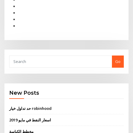
Go
New Posts
حد تداول خيار robinhood
اسعار النفط في مايو 2019
مخطط الكباسة