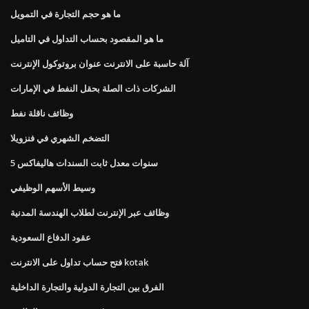
ما هو حجم التجارة في التمويل
ما هو المقصود بحساب التداول في التاميل
آلة حاسبة على الانترنت عنوان بروتوكول الإنترنت
الشركات ذات الصلة بحقل النفط في الإمارات
وظائف ناقلة نفط
التضخم الشهري في فنزويلا
5 سنوات معدل ثابت السندات هاليفاكس
وسيط الأسهم الوظيفي
وظائف عبر الإنترنت لطلاب الهندسة المدنية
عقود الدفاع السعودية
فتح حساب تداول على الانترنت kotak
الفرق بين التجارة الدولية والتجارة الداخلية