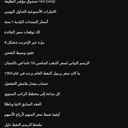
صندوق مؤشر الطليعة reit (vnq)
الخيارات الأسبوعية التداول اليومي
أسعار السندات البلدية 1 سنة
كاد توقعات سعر الفائدة
شكل 8a ملء عبر الإنترنت
عقود وسيط الشحن
الرسم البياني لسعر الذهب الماضي 50 عاما في باكستان
ما كان سعر برميل النفط الخام برنت في عام 1950
حساب معدل هامش التشغيل
كل ساعة إلى مخطط الراتب السنوي
العقد السابق لاغيا وباطلا
كيفية ضبط سعر السهم لأرباح الأسهم
ملصقا الرسم النفط دليل