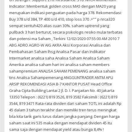
Indicator: Membentuk golden cross MA5 dengan MA20 yang
merupakan indikasi penguatan pada harga 378. Rekomendasi:
Buy 378 s/d 384, TP 400 s/d 410, stop loss 370 .="" p nrca320
sempat sentuh420 alias cuan 30%. saham uptrend yang
pullback 3 hari berturut, secara psikologis resiko mulai terbatas
dan potensi ma Saham , Terkini 12/02/2020 07:55:00 AM 2010 7
ABG ADRO AGRO-W AIG AKRA Aksi Korporasi Analisa dan
Pembahasan Saham Ihsg Analisa Pasar dan Indikator
Intermarket analisa saha Analisa Saham Analisa Saham
Amerika analisa saham hari ini analisa saham members
sahampremium ANALISA SAHAM PEMENANG analisa saham
tins Analisa Sahampemenang ANGGUNTRADER ANTM APLI
ARSIP REKOMENDASI ASIA B-7 KANTOR PUSAT Head Office
Graha Cipta Building Lantai 2 Jl. D. I. Panjaitan No. 40 Jakarta
13350 Telepon : (6221) 819 3526, 819 3582 Faksimili : (6221) 819
3544, 819 3471 Rata-rata dividen dari saham TOTL ini adalah Rp
45 dalam 3 tahun terakhir dan memiliki tren terus meningkat
bila kita tarik garis lurus dalam jangka panjang. Dengan harga
saham saat ini 535 maka dengan mendapat dividen 45 itu
sama saja dengan mendapat yield atau bunga 8,4% !