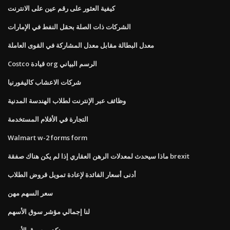
كيفية العثور على رقم عين على الانترنت
الشركات ذات الصلة بحقل النفط في الإمارات
معدل البطالة مقابل معدل المشاركة في القوى العاملة
Costco قيادة org الرسم البياني
شركات الاعشاب كاليفورنيا
وظائف عبر الإنترنت لطلاب الهندسة المدنية
التجارة في الأفلام المستخدمة
Walmart w-2 forms form
ماذا سيحدث لمعدلات الرهن العقاري إذا لم يكن هناك صفقة brexit
أدنى أسعار الفائدة لإعادة تمويل قروض الطلاب
سعر السهم مهن
لنا إجمالي مؤشر سوق الأسهم
ينكدين سوق الأسهم