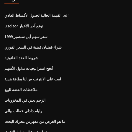
القيمة الحالية لجدول الأقساط العادي pdf
Usd tor توقع آخر الأخبار
سعر سهم أبل سبتمبر 1999
شراء قضبان فضية في السعر الفوري
شروط العقد القانونية
أنجح استراتيجيات تداول الأسهم
لعب على الانترنت ص لنا بطاقة هدية
ملاحظات الفضة للبيع
الزخم يعني في المخزونات
وليام دادلي خطاب بيللي
ما هو الغرض من مفهرس محرك البحث
خطر عودة المخطط التفوق