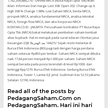
1,162,309,884,279,- SAHAM NRCA (Nusa Raya Cipta Tbk) iklan.
iklan. Informasi Dan Harga. Last 308: Open 302: Change up 6.
High 308 % Change 1.98%: Low Saham NRCA, berita NRCA,
prospek NRCA, analisa fundamental NRCA, analisa teknikal
NRCA, foreign flow NRCA, dan aksi korporasi NRCA
KONTAN.CO.ID - JAKARTA. Perusahaan kontraktor PT Nusa Raya
Cipta Tbk (NRCA) bakal melakukan pembelian saham kembali
alias buyback. Hal ini merujuk pada surat edaran Otoritas Jasa
Keuangan (OJK 8‏‏/5‏‏/1442 بعد الهجرة Sejak resmi melantai di
Bursa Efek Indonesia (BEI) pagi tadi dengan harga perdana
saham sebesar Rp850 per lembar. Saham NRCA sempat dibuka
naik 17,64 persen menjadi Rp1.000 per saham. Saham NRCA
sempat berada pada posisi terendah di level Rp1000. dan
tertinggi Rpp1270. Bursa Efek Indonesia. Gedung Bursa Efek
Indonesia, Tower 1, Lantai 6 Jl. Jend. Sudirman Kav 52-53 Jakarta
Selatan 12190, Indonesia
Read all of the posts by
PedagangSaham.Com on
PedagangSaham. Hari ini hari