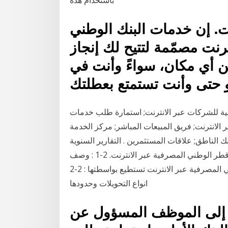
باستخدام هذه
ت. إن خدمات البنك الوطني
ترنت مصمّمة لتتيح لك إنجاز
ن أي مكان، سواءً وأنت في
ة للشركات عبر الانترنت; استمارة طلب خدمات
الانترنت; فريق المبيعات المباشر; مركز الخدمة
طق; علاقات المستثمرين . التقارير السنوية; fatca; دليل الحاكمية; عقد التأسيس; المعرفة .
فتاوى هيئة الرقابة 2- تفاصيل وحدود خدمة خدمات بنك قطر الوطني المصرفية عبر الانترنت. 2-1 : وصف
عام للخدمات. عموما ، فان حزمة خدمات بنك قطر الوطني المصرفية عبر الانترنت تستطيع بواسطتها : 2-2
انواع التحويلات وحدودها
 إلى الموظف المسؤول عن