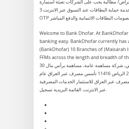
تراض/ مطالبة يجب على الشركات تعبئة استمارة
طلب “بطاقة الرواتب - طلب اعتراض/ مطالبة” خدمة حماية البطاقات عند التسوق عبر الانترنت 3D Secure
Welcome to Bank Dhofar. At BankDhofar w
banking easy. BankDhofar currently has 
(BankDhofar) 10 Branches of (Maisarah 
FFMs across the length and br. الخدمات المصرفية عبر الإنترنت الدخول إلى
أون لاين التسجيل للخدمات المصرفية للأفراد بنك الرياض، شركة مساهمة عامة، مساهمة برأس مال 30
مليار ريال، سجل تجاري رقم 1010001054، ص.ب. 22622 الرياض 11416 تأسس مصرف عبر العراق عام
صرف عبر العراق للاستثمار الخدمات المصرفية
عبر الانترنت. القائمة البريدية تسجيل.