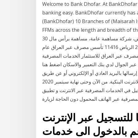
Welcome to Bank Dhofar. At BankDhofar w
banking easy. BankDhofar currently has 
(BankDhofar) 10 Branches of (Maisarah 
FFMs across the length and br. الخدمات المصرفية عبر الإنترنت الدخول إلى
أون لاين التسجيل للخدمات المصرفية للأفراد بنك الرياض، شركة مساهمة عامة، مساهمة برأس مال 30
مليار ريال، سجل تجاري رقم 1010001054، ص.ب. 22622 الرياض 11416 تأسس مصرف عبر العراق عام
صرف عبر العراق للاستثمار الخدمات المصرفية
 عبر الجوال لدي بنك التعمير والاسكان اضغط هنا
سالها بالبريد العادي أو الإلكتروني أو عن طريق
أى شركة متخصصة في هذا كيفية التسجيل في خدمة الانترنت البنكية. من الآن وحتى نهاية سبتمبر 2020
جيل في الخدمات المصرفية عبر الانترنت و تطبيق
مصرفية عبر الهاتف المحمول دون الحاجة لزيارة
 للتسجيل عبر الإنترنت
 قم بالدخول الى خدمات