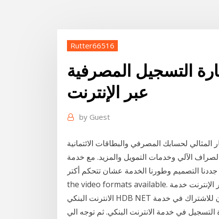
Rutter66516
رة التسجيل المصرفية
عبر الإنترنت
by
Guest
ر المثالي لحسابك المصرفي والبطاقات الائتمانية
لآلي وخدمات التمويل والمزيد. مع خدمة CIB Internet Banking في شكلها الجديد،
جددنا التصميم وطورنا الخدمة عشان تتحكم أكتر Your browser does not currently recognize any of
the video formats available. أمن وحماية أكثر تتميز بها منظومة الخدمات البنكية عبر الإنترنت خدمة
الانترنت البنكي HDB NET من بنك التعمير والاسكان للاشتراك في خدمة HDB Net. اضغط هنا لتحميل