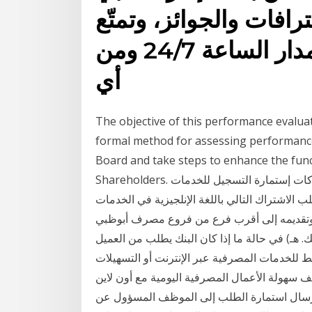
افات والجوائز، وتمتّع
بالوصول إلى حسابك على مدار الساعة 24/7 ومن
أي
The objective of this performance evaluat
formal method for assessing performance
Board and take steps to enhance the func
Shareholders. إستمارة الخدمات المصرفية الإضافية عبر الإنترنت للشركات إستمارة التسجيل للخدمات
ب الاشتراك التالي باللغة الإنلجيزية في الخدمات
 وتقديمه إلى أقرب فرع من فروع مصرف أبوظبي
 هـ) في حالة ما إذا كان البنك يطلب من العميل
لخدمات المصرفية عبر الإنترنت أو التسهيلات
تشف سهولة الأعمال المصرفية اليومية مع أون لاين
إرسال استمارة الطلب إلى الموظف المسؤول عن