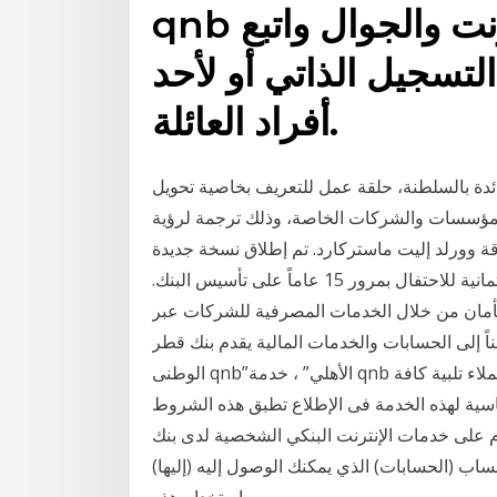
qnb المصرفية عبر الانترنت والجوال واتبع
التسجيل الذاتي أو لأحد
أفراد العائلة.
دة بالسلطنة، حلقة عمل للتعريف بخاصية تحويل
المؤسسات والشركات الخاصة، وذلك ترجمة لرؤية
وورلد إليت ماستركارد. تم إطلاق نسخة جديدة
محدودة وحصرية من بطاقة ماستر كارد وورلد إليت الائتمانية للاحتفال بمرور 15 عاماً على تأسيس البنك.
بأمان من خلال الخدمات المصرفية للشركات عبر
مناً إلى الحسابات والخدمات المالية يقدم بنك قطر
الوطنى qnb”الأهلي” ، خدمة qnb الأهلي المصرفية عبر الهاتف المحمول ، والتى تتيح للعملاء تلبية كافة
سية لهذه الخدمة فى الإطلاع تطبق هذه الشروط
خدمات الإنترنت البنكي الشخصية لدى بنك hsbc مصر ش.م.م. وتعمل هذه الشروط والأحكام
اب (الحسابات) الذي يمكنك الوصول إليه (إليها)