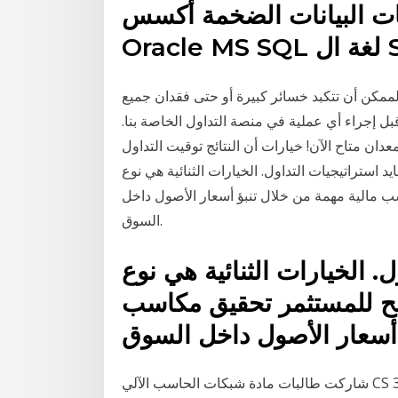
البيانات الضخمة أكسس FoxPro MySQL
ال SQL
لممكن أن تتكبد خسائر كبيرة أو حتى فقدان جميع
ل إجراء أي عملية في منصة التداول الخاصة بنا.
متاح الآن! خيارات أن النتائج توقيت التداول sp500. أين
د استراتيجيات التداول. الخيارات الثنائية هي نوع
ب مالية مهمة من خلال تنبؤ أسعار الأصول داخل
السوق.
. الخيارات الثنائية هي نوع
سمح للمستثمر تحقيق مكاسب
شاركت طالبات مادة شبكات الحاسب الآلي CS 331 بشكل فعال في إثراء المحتوى العربي للإنترنت عن