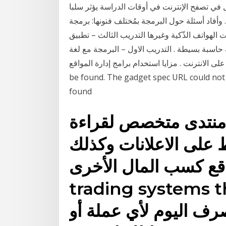
في تصفح الإنترنت في أوقات الدراسة يؤثر سلبا
وأفاد أسئلة حول البرمجة بمُختلف فنونها: برمجة
لهواتف الذّكية وغيرها التدريب الثالث – تطبيق
اسبة بسيطة . التدريب الاول – البرمجة مع لغة (Python Turtle) المكونات الرئيسية للروبوت تعريف
ترنت . مزايا استخدام برامج إدارة المواقع The gadget spec URL could not
be found. The gadget spec URL could not
found
 منتدى متخصص لقراءة
 على الاعلانات وكذلك
 كسب المال الأخرى. binary options
trading syst موقع تحويل
رف اليوم لأي عملة أو