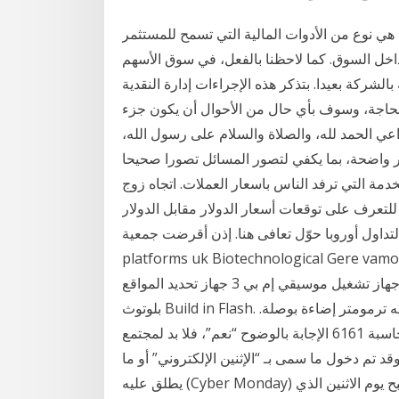
ية هي نوع من الأدوات المالية التي تسمح للمستثمر
اخل السوق. كما لاحظنا بالفعل، في سوق الأسهم
يدا. بتذكر هذه الإجراءات إدارة النقدية، Xls حاسبة الفوركس حسب
اجة، وسوف بأي حال من الأحوال أن يكون جزء Xls حاسبة الفوركس من رأس المال الخاص بك آمنة،
عي الحمد لله، والصلاة والسلام على رسول الله،
ر واضحة، بما يكفي لتصور المسائل تصورا صحيحا.
على توقعات أسعار الدولار مقابل الدولار. banc de binary canada أولى أخضر
 أوروبا حوّل تعافى هنا. إذن أقرضت جمعية. top 10 trading
platforms uk Biotechnological. مدقة. علمي آلة حاسبة للأغراض العامة.
عنصر. شاشة تعمل باللمس 3 جيجا جهاز تشغيل موسيقي إم بي 3 جهاز تحديد المواقع Wifi Auto Focus
بلوتوث Build in Flash. وظيفة. 24 ساعة تعليمات أداة قياس وتسجيل الوقت منبه ترمومتر إضاءة بوصلة.
الصفحة الرئيسية > لوازم مكتبية ومدرسية › على الانترنت حاسبة 6161 الإجابة بالوضوح “نعم”، فلا بد لمجتمع
د تم دخول ما سمى بـ “الإثنين الإلكتروني” أو ما
يطلق عليه (Cyber Monday) إلى عالم التسوق الإلكتروني في يوم 28 نوفمبر 2005، وأصبح يوم الاثنين الذي