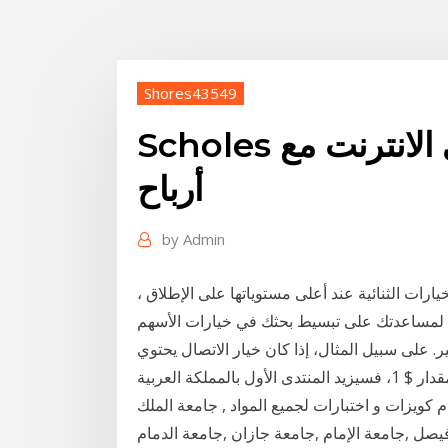
Shores43549
Scholes السوداء آلة حاسبة على الانترنت مع
أرباح
by
Admin
يارات الثنائية عند أعلى مستوياتها على الإطلاق ،
ا. لمساعدتك على تبسيط بحثك في خيارات الأسهم
. على سبيل المثال، إذا كان خيار الاتصال يحتوي
على دلتا بقيمة 0.8، فهذا يعني أنه إذا زاد السعر الأساسي بمقدار $ 1، فسيزيد المنتدى الأول بالمملكة العربية
م كويزات و اختبارات لجميع المواد , جامعة الملك