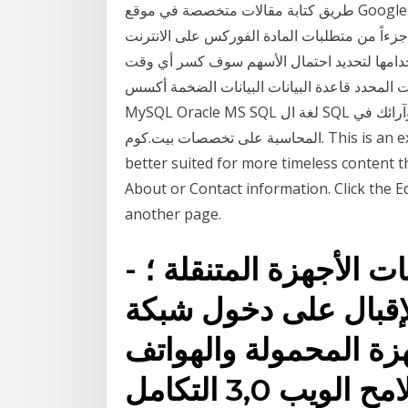
طريق كتابة مقالات متخصصة في موقع Google Knol وذكرت د. أماني الشاوي استاذة المادة أن المشاركة
تطلبات المادة الفوركس على الانترنت Al Nasraniya مونت كارلو
تخدامها لتحديد احتمال الأسهم سوف كسر أي وقت
محدد قاعدة البيانات البيانات الضخمة أكسس FoxPro
MySQL Oracle MS SQL لغة ال SQL أحدث أفكار المهنيين في مجتمع المحاسبة. شارك معارفك وآرائك في
المحاسبة على تخصصات بيت.كوم. This is an example of an about page. Unlike posts, pages are
better suited for more timeless content th
About or Contact information. Click the E
another page.
- ويب3 تكامل أقوى مع تطبيقات الأجهزة المتنقلة ؛
الإقبال على دخول شبكة
زة المحمولة والهواتف
ب 3,0 التكامل