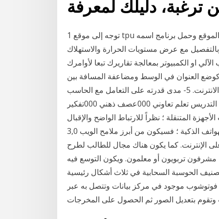
1 توجه إلى موقع tpu وحمل البرنامج. قم بالتوجه الى هذا الموقع وحمل برنامج اسمه gpu-z والذي يتيح لك
بالتفصيل مع عرض مستويات الحرارة والاستهلاك
آلي او الكمبيوتر بمعالجة تقاريرك تبعا لأوامرك
 كوضع العنوان في الوسط ومضاعفة المسافة بين
الأسطر. إن هذه المعالجة تغير من نخبة المواقع على شبكة الانترنت. 5- مدى قدرته على التعامل مع الحاسب
الآلي وبرامجه باقتدار. اسئلة عن الاسترتجيات الحديثة في التدريس تعلم تعاوني 000عصف ذهني 000تفكير
مل أقوى مع تطبيقات الأجهزة المتنقلة ؛ نظراً للارتباط الواضح والإقبال
على دخول شبكة الإنترنت عن طريق الأجهزة المحمولة والهواتف الذكية ؛ فسيكون من أبرز ملامح الويب 3,0
على الإنترنت. كما يكون هناك مجال للطالب لطرح
ا مشرفون تربويون أو معلمون. ويكون التوسع فيه
وسبة السحابية في ثلاث أشكال رئيسية:. SaaS : Software as a service. وتعني أن
 فوتوشوب موجود في مركز بيانات وتتصل به عبر
ت وتقوم بتعديل الصور ثم الحصول على المخرجات