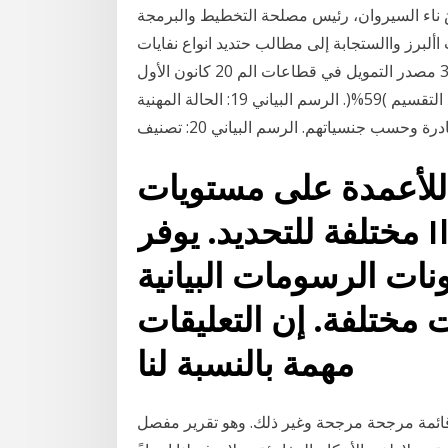
َ ناء السيروان، رئيس مصلحة التخطيط والبرمجة
األبرز واالستجابة إلى مطالب حتديد انواع نفايات
املؤسسات الصحية وكيفية تصريفها الرسم البياني 7 .3 مصدر التمويل في قطاعات الم 20 كانون الأول
(ديسمبر) 2016 وحظيت النيجر بأدنى نسبة في هذا التقسيم )59%(. الرسم البياني 19: الحالة المهنية
 للأعمدة على مستويات
مختلفة للتحديد. يوفر Illustrator وظائف تعمق
نات الرسومات البيانية
مختلفة. إن التعليقات
مهمة بالنسبة لنا
قة قائمة مرجعية وقائمة مرجحة مرجحة وغير ذلك. وهو تقرير مفصل