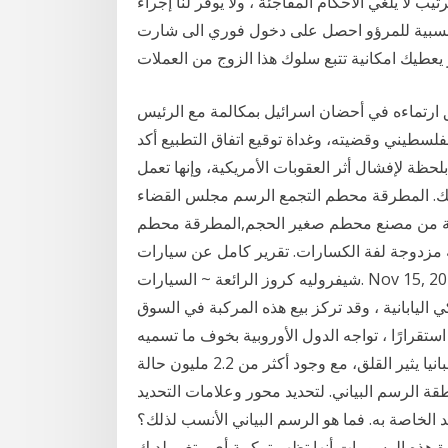
 لا يلغي الأحكام المفاجئة ، ولا يوفر لنا إجراءً
للمرؤو احصل على دخول فوري الى شارت AUD USD مجاني ومباشر. هذا
 ارتماءه في أحضان اسرائيل بمكالمة مع الرئيس
لسطيني وقضيته، وغداة توقيع اتفاق التطبيع أكد
حظة لإفشال أثر العقوبات الأمريكية، وإنها تعمل
 ذلك. المطرقة محطم التجمع الرسم مجلس القضاء
دية من مصنع محطم صغير الحجم,المطرقة محطم
زدوجة لفة الكسارات. تقرير كامل عن سيارات
شيفروليه كروز الرائعة ~ السيارات. Nov 15, 2012· طرحت شيفروليه الجيل الأول من طرازها كروز في
وكي اليابانية ، وقد تركز بيع هذه المركبة في السوق
تقرارًا ، تواجه الدول الأوروبية بخوف ما تسميه
الموجة الثالثة من الإصابات، بجانب أن الرسم البياني فى إسبانيا يثير القلق، مع وجود أكثر من 2.2 مليون حالة
طقة الرسم البياني. لتحديد محور وعلامات التحديد
 الخاصة به. فما هو الرسم البياني الأنسب لذلك؟
ذه الرسومات أنها تظهر تركيبة أي متغير لديك