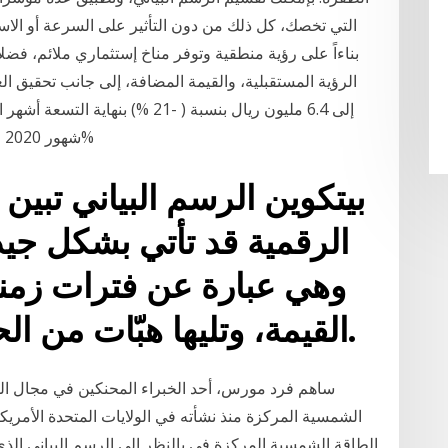
التي تخصك، كل ذلك من دون التأثير على السرعة أو الاس
بناءاً على رؤية منطقية وتوفر مناخ إستثماري ملائم، فض
الرؤية المستقبلية، والقيمة المضافة، إلى جانب تحقيق ال
شهور 2020 انخفاض أرباح "المصافي" إلى 6 ملايين ريال (- 33%
بيتكوين الرسم البياني تبين 
الرقمية قد تأتي بشكل جيد
وهي عبارة عن فترات زمني
القيمة، وتليها هبّات من الحركة الخطية المستقرة.
ساهم فرد مورس، أحد الخبراء المحنكين في مجال ال
الشمسية المركزة منذ نشأته في الولايات المتحدة الأمريكي
الطاقة الشمسية المركزة في بالنظر إلى الرسم البياني الذ