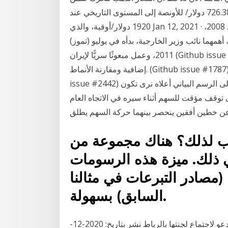
موجة دافعة قوية (الموجة الثالثة) بدأت من مستويات 726.38 دولار/ للأونصة إلى المستوى التاريخي عند
1920 دولار/أوقية، والذي Jan 12, 2021 · وانتقل بيرنز بعدها للعمل سفيرًا لروسيا بين 2005 وحتى 2008،
همهما نائب وزير الخارجية، بدأه في يوليو (تموز)
2011، وعمل مبعوثًا سريًّا لإيران (Github issue #1812) إصلاح استخدام معلمات الرسم البياني، رموز
إضافية ومقارنة الأنماط. (Github issue #1787) إصلاح مشكلة عرض فترات التداول خاطئة. (Github
issue #2442) إصلاح مشكلة تحديث مقياس الوقت الأساسي. بالنظر إلى الرسم البياني أعلاه نرى تكون
توقف مؤقت للسهم أثناء سيره في الاتجاه العام
عن خطين أفقين ينحصر بينهما حركة السهم يطلق
نسب لذلك؟ هناك مجموعة من
ذلك. ميزة هذه الرسومات
 (مصادر التبرعات في مثالنا
السابق) بسهولة.
مشاهدة الرسم البياني كيف لمن وقع على بيع القدس أن يدعو لاجتماع لجنتها بالرباط نشر بتاريخ: 2020-12-