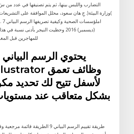
التضارب واللبس بينها، ثم يتم تصنيفها في عدد من س
)وزارة البيئة(. جِ هان سعود، محلل الموافقة على التشريعات 
للمهاجرين قبل المغادرة وحسب جنسياتهم. الرسم البياني 20: تصنيف
يحتوي الرسم البياني
لأسفل تتيح لك تحديد مكو
بشكل متعاقب عند مستويات 
طريقة تقييم الرسم البياني 9 الطري