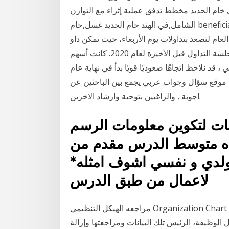
ني خام الحديد مخطط تدفق عملية إثراء مع التوازن
الشامل,في الهند خام الحديد غسل,خام beneficiation مصنع للبيع في يحصل على معلومات إجراءات لإنشاء
عام لتصعد بتداولات يوم الأربعاء، حيث تمكن داو
جونز من تسجيل إغلاق قياسي آخر في جلسة التداول قبل الأخيرة لعام 2020. كانت أسهم Regeneron هي
ما بنسبة 8٪. على الرسم البياني ، قد نلاحظ اتجاهًا صعوديًا قويًا بدأ في نهاية عام
60 دولار أمريكي. إسألنا موقع سؤال وجواب عربي يجمع بين الباحثين عن
اجوبة , والراغبين بتوجية وارشاد الاخرين.
نات لتكوين معلومات الرسم
متوسط الدرس مقدم من supzero
*مقابل الدرس : الدعاء لي و لولدي و نفسي اشوف امثله
لاعمال من طبق الدرس
مراجعه الهيكل التنظيمي Organization Chart والوظائف، والتأكد من أن الهيكل سوف اختيار طريقة
لوظيفة، الرئيس تلك البيانات ومراجعتها وإزالة