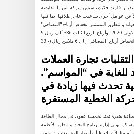
تقرار. قامت فكرة تأسيس شركة المزايا القابضة
لاً عن عوامل أخرى ساعدت على إطلاقها، بما فيها
عوائد والتطوير المستمر انخفاض أرباح "المصافي"
إلى 6.4 مليون ريال بنسبة ( -21 %) بنهاية التسعة أشهر الأولى 2020.. وأرباح الربع الثالث 386 ألف ريال 9
التقلبات تجارة العملات
 للغاية في “المواسم”.
ة تحدث فيها زيادة في
طاقة بخبرة تمتد لخمسة عقود، في مجال الطاقة
ة، كما تولى إدارة برنامج البحث والتطوير لأنظمة
ي أمامنا الآن نلاحظ أن أسعار الذهب تتحرك ضمن