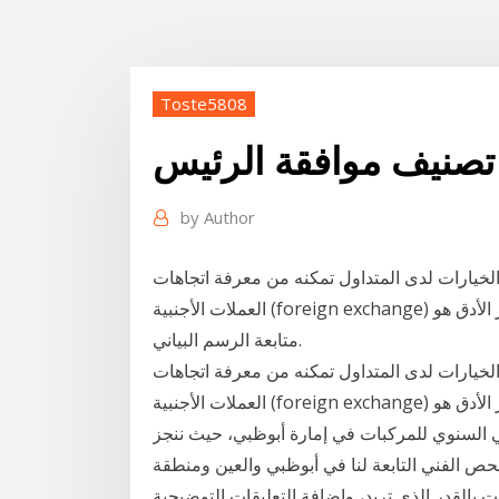
Toste5808
ي تصنيف موافقة الرئيس
by
Author
ن الخيارات لدى المتداول تمكنه من معرفة اتجاهات
العملات الأجنبية (foreign exchange) والسلع أيضا ومختلف الأدوات المالية، لكن يبقى الخيار الأدق هو
متابعة الرسم البياني.
ن الخيارات لدى المتداول تمكنه من معرفة اتجاهات
العملات الأجنبية (foreign exchange) والسلع أيضا ومختلف الأدوات المالية، لكن يبقى الخيار الأدق هو
ني السنوي للمركبات في إمارة أبوظبي، حيث ننجز
ة في مراكز الفحص الفني التابعة لنا في أبوظبي والعين ومنطقة
بالقدر الذي تريد، وإضافة التعليقات التوضيحية