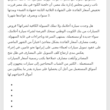
نائب رئيس مجلس إدارة بنك مصر، أن «لجنة الكو» في بنك مصر قررت
تخفيض أسعار الفائدة على الشهادة الثلاثية الثابتة «شهادة القمة» ومدتها
3 سنوات ويصرف عوائدها شهريا.
هل وجدت سيارة أحلامك ولا تملك السيولة الكافية لشرائها؟ قروض
السيارات من بنك الكويت الوطني تمنحك الفرصة لشراء سيارة أحلامك،
سواء جديدة أو مستعملة، بمنتهى السرعة وباجراءات في غاية السهولة.
رفعت مصارف أسعار الفائدة بشكل مفاجئ اعتباراً من الشهر الماضي
على عقود تمويل سيارات لعملاء مضى على إبرامها نحو عامين، في إجراء
يعكس مدى ارتفاع كلف التمويل على المصارف في ظل شح
المصادر·وأبلغت مصارف عملاءها بكتب رسمية أسعار السيارات
المستعملة .. الكثير من الشباب المحتاجين إلى سيارات يتجهون إلى
أسواق المستعمل من أجل أن يحصلوا على سيارة بقدر ما يملكون من
أموال لاحتياجهم لها