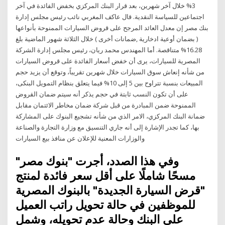
3% خلال آخر شهرين، بعد قرار البنك المركزي بخفض الفائدة في آخر
اجتماعين للسياسة النقدية. قال عاكف المغربي نائب رئيس مجلس إدارة
بنك مصر إن معدل العائد المرجح على قروض السيارات الممنوحة بأنواعها
( بضمان أوعية ادخارية ,ضمانات أخرى ) خلال الثلاثة شهور الماضية بلغ
16.28% متناقصة. أما المهندس محمد ريان، رئيس مجلس إدارة الشركة
المصرية للسيارات، يرى أن خفض أسعار الفائدة على قروض السيارات
من شأنه إنعاش سوق السيارات خلال شهرين تقريباً، وتوقع أن يزيد حجم
المبيعات بنسبة تتراوح بين 5 إلى 10% فيما يتعلق بنظام التمويل البنكى،
على أن تكون النسب ثابتة في حجم يذكر أنه سيتم ضمان القروض
الممنوحة ضمن المبادرة من قبل شركة ضمان مخاطر الائتمان مقابل
ضمانة البنك المركزي، الامر الذي من شأنه تشجيع البنوك على المشاركة
بها، كما تجدر الإشارة إلى أنه جاري التنسيق مع وزارة التجارة والصناعة
والوزارات المعنية للإعلان عن منافذ بيع السيارات
وفي هذا الصدد، أجرت "بنوك مصر"
مسحًا شاملًا على أقل سعر فائدة لمنتج
"قرض السيارة الجديدة" بالبنوك المصرية
للموظفين في حالة تحويل راتب العميل
على البنك وحالة عدم تحويله، وشمل