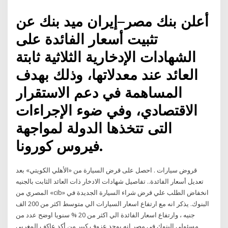
أعلن بنك مصر–إيران ميد بنك عن
تثبيت أسعار الفائدة على
الشهادات الإدخارية الثلاثية ثابتة
العائد عند معدلاتها، وذلك بهدف
المساهمة في دعم الاستقرار
الاقتصادي، وفي ضوء الإجراءات
التى تتخذها الدولة لمواجهة
فيروس كورونا.
قروض سيارات . احصل على قرض السيارة من «الأهلي الكويتي» بعد
تعديل أسعار الفائدة.. تفاصيل شهادات الادخار ذات العائد الثابت بالجنيه
المصري من «cib» انخفاض الطلب علي قرض شراء السيارة الجديدة في
البنوك. يذكر انه مع ارتفاع اسعار السيارات الي متوسط اكثر من 200 الف
جنيه ، وارتفاع اسعار الفائدة الي اكثر من 20 % سنويا اوضح عدد من
مسئولي البنوك في مصر انه يوجد عزوف كبير من أكد عاكف المغربي