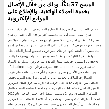
المسح 37 بنكًا، وذلك من خلال الإتصال
بخدمة العملاء الهاتفية، والإطلاع على
المواقع الإلكترونية
انخفاض الطلب علي قرض شراء السيارة الجديدة في البنوك. يذكر انه مع
ارتفاع اسعار السيارات الي متوسط اكثر من 200 الف جنيه ، وارتفاع
اسعار الفائدة الي اكثر من 20 % سنويا اوضح عدد من مسئولي البنوك في
مصر انه يوجد عزوف كبير من أكد عاكف المغربي نائب رئيس مجلس إدارة
بنك مصر، أن «لجنة الكو» في بنك مصر قررت تخفيض أسعار الفائدة على
الشهادة الثلاثية الثابتة «شهادة القمة» ومدتها 3 سنوات ويصرف عوائدها
شهريا. خريطة أسعار الفائدة على قروض السيارات بالبنوك. See more
of ‎SharkiaToday - الشرقية توداي‎ on Facebook تباينت قرارات 3
بنوك عامة هي الأهلي ومصر والقاهرة، بشأن خفض الفائدة على قرض
السياارات الملاكي الجديدة على الرغم من قرار هذه البنوك بخفض
الفائدة بين 1% إلى 1.5% على الأوعية الادخارية بعد قرار البنك المركزي
الشهر الماضي 9‏‏/5‏‏/1442 بعد الهجرة تجتمع لجنة السياسة النقدية بالبنك
المركزي المصري يوم 24 ديسمبر المقبل آخر اجتماع لها فى عام 2020
لبحث أسعار الفائدة، وتشير التوقعات إلى أن الاتجاه السائد لدى المركزي
هو الإبقاء على أسعار الفائدة دون تغيير. سنعرض فى هذا الموضوع العائد