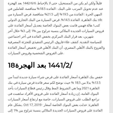
قليلاً ولكن لم يكن من المستحيل، حتى لا بالإحباط. 6‏‏/6‏‏/1442 بعد الهجرة
عند عدم تحويل المرتب على البنك : الفائدة 18.5% متناقصة. للعاملين في
المهن الحرة : الفائدة من 19.5% إلى 21.5% متناقصة. قرض السيارة من
بنك القاهرة. الفائدة 14.5%. قرض السيارة من البنك التجاري الدولي cib
كتب/ هالة فهمي قامت بعض البنوك الخاصة بتعديل أسعار الفائدة على
قروض السيارات الجديدة الملاكي بنسبة تتراوح بين %1 إلى 3% خلال آخر
شهرين، بعد قرار البنك المركزي بخفض الفائدة في آخر اجتماعين
للسياسة النقدية. كشف علاء فاروق، الرئيس التنفيذي للتجزئة المصرفية
والفروع بالبنك الأهلي المصري، أن البنك الأهلي قرر تخفيض أسعار الفائدة
على القروض الشخصية وقروض السيارات.
18‏‏/2‏‏/1441 بعد الهجرة
خفض بنك القاهرة أسعار الفائدة على قرض شراء سيارة جديدة لتبدأ من
13.5% بدلا من 18.5 % حيث نوضح لكم سعر فائدة قرض سيارة في بنك
القاهرة 2021 وما هي الشروط المط وقال رئيس قطاع السيارات بأحد
البنوك العامة، إن زيادة أسعار الفائدة على قروض الأفراد ساهمت فى
تراجع الطلب على قروض السيارات، خاصة مع ارتفاع أسعار السيارات
بشكل عام. Oct 17, 2019 · القاهرة: عدلت بعض البنوك الخاصة أسعار
الفائدة على قروض السيارات الجديدة الملاكي بنسبة تتراوح بين %1 إلى