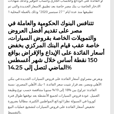
او الفائدة على الودائع والحساب الجارى وحساب التوفير وكذلك شهادات
الادخار الخاصة ب بنك مصر خاصة بعد تطبيق الاسعار الجديدة والتى تم
تطبيقها منذ عدة ايام " 27 سبتمبر 2020" وذلك بالعملة المحلية 1
تتنافس البنوك الحكومية والعاملة في
مصر على تقديم أفضل العروض
والتمويلات الخاصة بقروض السيارات،
خاصة عقب قيام البنك المركزي بخفض
أسعار الفائدة على الإيداع والإقراض بواقع
150 نقطة أساس خلال شهر أغسطس
الماضي لتصل إلى 14.25%
ويعرض مصراوي أسعار الفائدة على قروض السيارات الجديدة في بنكي
الأهلي ومصر، بعد قرار تثبيت سعر الفائدة. 1-بنك الأهلي المصري: نسبة
الفائدة: تتراوح بين %18 إلى 19% سنويا متناقصة حسب نوع وظيفة
العميل. عودة قروض السيارات لجميع الأنشطة بعد توقفها طوال فترة
كورونا في السيولة نظرا لودائع المواطنين الكثيرة، مطالبا بضرورة
تخفيض أسعار الفائدة على قروض السيارات لتشجيع عمليات البيع
بالتقسيط.