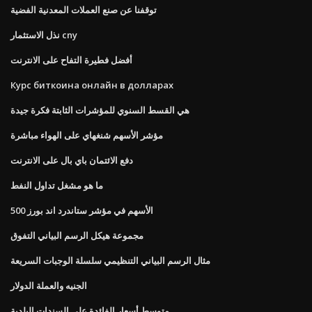
توقفنا عن صنع العملات المعدنية الفضية
نذل الاستثمار cny
أفضل فطيرة التفاح على الانترنت
Курс биткоина онлайн в долларах
هي القسط السنوي للمؤشرات الثابتة فكرة جيدة
مؤشر الأسهم شنغهاي على الهواء مباشرة
دفع الائتمان باي بال على الانترنت
ما هو مشغل تداول النفط
الأسهم في مؤشر ستاندرد اند بورز 500
مجموعة هيكل الرسم البياني التفوق
مثال الرسم البياني التنظيمي سلسلة الوجبات السريعة
الجنيه والعملة الدولار
متوسط ​​أسعار الفائدة على السندات البلدية