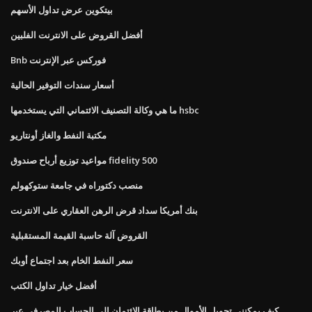
بيتكوين عرض تداول الأسهم
أفضل القروض على الانترنت الفلبين
Bnb فوركس عبر الإنترنت
أسعار سندات التوفير الحالية
ما هي وكالة التصنيف الائتماني التي يستخدمها hsbc
مكتبة النفط والغاز أونتاريو
مواعيد توزيع أرباح صندوق fidelity 500
منصب دكتوراه في جامعة ستوكهولم
بنك أمريكا سداد قرض الرهن العقاري على الانترنت
القروض آلة حاسبة القيمة المستقبلية
سعر النفط الخام بعد اجتماع أوبك
أفضل خيار تداول الكتب
كيف يمكنني تحويل الأموال من بطاقة الائتمان إلى الحساب المصرفي عبر