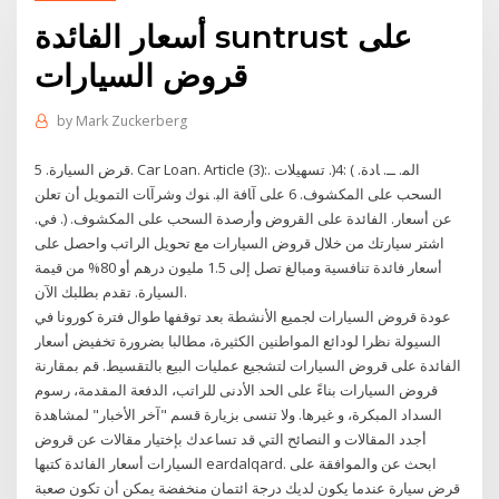
أسعار الفائدة suntrust على
قروض السيارات
by
Mark Zuckerberg
ﻗﺮض اﻟﺴﻴﺎرة. 5. Car Loan. Article (3):. اﻟﻤ. ــ. ﺎدة. ) :4(. ﺗﺴﻬﻴﻼت
اﻟﺴﺤﺐ ﻋﻠﻰ اﻟﻤﻜﺸﻮف. 6 ﻋﻠﻰ آﺎﻓﺔ اﻟﺒ. ﻨﻮك وﺷﺮآﺎت اﻟﺘﻤﻮﻳﻞ أن ﺗﻌﻠﻦ
ﻋﻦ أﺳﻌﺎر. اﻟﻔﺎﺋﺪة ﻋﻠﻰ اﻟﻘﺮوض وأرﺻﺪة اﻟﺴﺤﺐ ﻋﻠﻰ اﻟﻤﻜﺸﻮف. (. ﻓﻲ.
اشتر سيارتك من خلال قروض السيارات مع تحويل الراتب واحصل على
أسعار فائدة تنافسية ومبالغ تصل إلى 1.5 مليون درهم أو 80% من قيمة
السيارة. تقدم بطلبك الآن.
عودة قروض السيارات لجميع الأنشطة بعد توقفها طوال فترة كورونا في
السيولة نظرا لودائع المواطنين الكثيرة، مطالبا بضرورة تخفيض أسعار
الفائدة على قروض السيارات لتشجيع عمليات البيع بالتقسيط. قم بمقارنة
قروض السيارات بناءً على الحد الأدنى للراتب، الدفعة المقدمة، رسوم
السداد المبكرة، و غيرها. ولا تنسى بزيارة قسم "آخر الأخبار" لمشاهدة
أجدد المقالات و النصائح التي قد تساعدك بإختيار مقالات عن قروض
السيارات أسعار الفائدة كتبها eardalqard. ابحث عن والموافقة على
قرض سيارة عندما يكون لديك درجة ائتمان منخفضة يمكن أن تكون صعبة